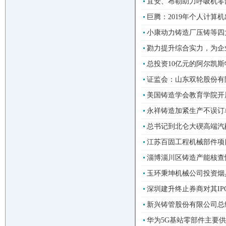
宜安、布勒助力呼吸机零部件
巨腾：2019年个人计算机出
小康动力铸造厂压铸等四
勠力提升综合实力，为企业发
总投资10亿元的阿尔凯斯
证监会：山东双轮股份有
美国铸造学会教育学院开展在
永祥铸造加紧生产不误订单
总书记到北仑大碶高端汽配
江苏百固工程机械部件项
淄博淄川区铸造产能核查情
玉环秉坤机械公司投资烟具及
深圳建升终止券商对其IPO辅
新兴铸管股份有限公司总
华为5G基站零部件主要供应