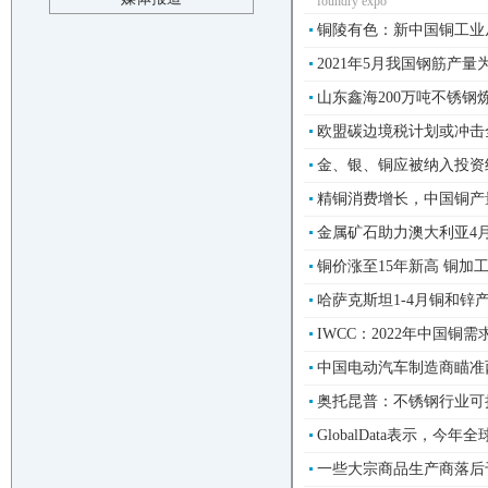
foundry expo
铜陵有色：新中国铜工业从这
2021年5月我国钢筋产量为2
山东鑫海200万吨不锈钢炼
欧盟碳边境税计划或冲击全
金、银、铜应被纳入投资组合
精铜消费增长，中国铜产量回
金属矿石助力澳大利亚4月
铜价涨至15年新高 铜加工
哈萨克斯坦1-4月铜和锌产
IWCC：2022年中国铜需
中国电动汽车制造商瞄准西
奥托昆普：不锈钢行业可持
GlobalData表示，今
一些大宗商品生产商落后于