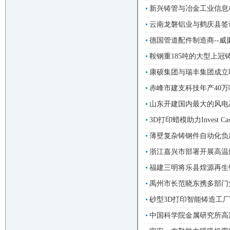
新兴铸管与冶金工业信息标
云南龙磐铝业与鹤庆县签
德国管道配件制造商--威廉·舒尔茨
鞍钢重185吨的大型上冠铸
康硕集团与瑞丰集团成立联
赤峰市建支科技年产40万
山东开建国内最大的风电高
3D打印蜡模助力Invest C
薄壁复杂铸钢件自动化负
浙江嘉兴市部署开展高温
福建三明将乐县煌源再生铝项
禹州市长范晓东携多部门
砂型3D打印智能铸造工厂
中国科学院金属研究所高