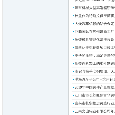
臻至机械大型高端精密压铸模
长盈作为特斯拉供应商将持续
大众汽车信赖的铝合金定量炉
巨腾国际在苏州建新工厂--
压铸模具智能化清洗设备
陕西达美铝轮毂项目竣工投产
更快的压铸，满足更快的交期
压铸件机加工的柔性制造解决
南召县携手安钢集团、天
渤海汽车子公司--滨州轻
2019年中国铸件产量数据
江门市市长刘毅到富华铸锻开
嘉兴市扎实推进铸造行业产能整
云南文山铝业有限公司年产