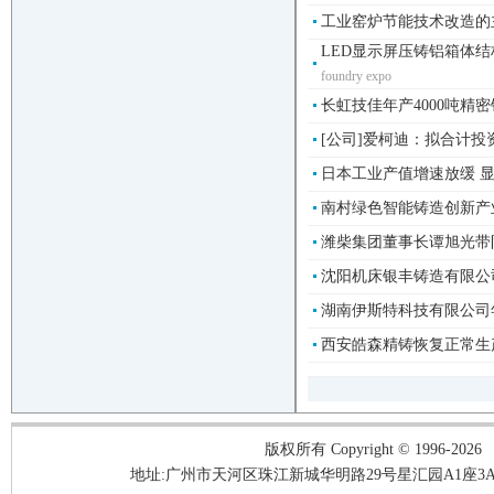
工业窑炉节能技术改造的主要
LED显示屏压铸铝箱体结构
foundry expo
长虹技佳年产4000吨精
[公司]爱柯迪：拟合计投
日本工业产值增速放缓 显示
南村绿色智能铸造创新产
潍柴集团董事长谭旭光带队
沈阳机床银丰铸造有限公司
湖南伊斯特科技有限公司年产
西安皓森精铸恢复正常生产
版权所有 Copyright © 1996-2026
地址:广州市天河区珠江新城华明路29号星汇园A1座3A05-3A06