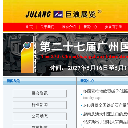
首 页
|
关于我们
|
展会介绍
|
新闻中心
|
参展商手册
|
新闻类别
新闻中心
多因素推动欧盟碳价创新高
展会资讯
foundry expo
行业新闻
1-10月份全国铁矿石产量同
越南从澳大利亚进口的废钢同
公司动态
俄罗斯出手遏制大宗商品涨
媒体报道