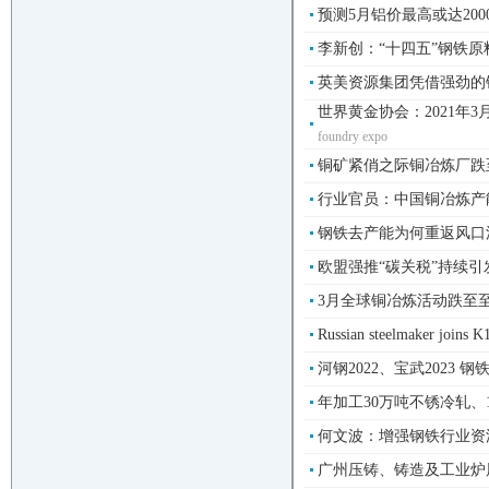
预测5月铝价最高或达200
李新创：“十四五”钢铁原
英美资源集团凭借强劲的
世界黄金协会：2021年3
foundry expo
铜矿紧俏之际铜冶炼厂跌至谷
行业官员：中国铜冶炼产能
钢铁去产能为何重返风口浪尖
欧盟强推“碳关税”持续引发
3月全球铜冶炼活动跌至至
Russian steelmaker joins
河钢2022、宝武2023 
年加工30万吨不锈冷轧、
何文波：增强钢铁行业资源
广州压铸、铸造及工业炉展2