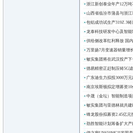
浙江新创泰业年产12万吨
山西省临汾市蒲县与浙江
包铝成功试生产319Z.3铸
龙泰科技研发中心及智能制造
供给侧改革红利释放 国内
万里扬7月变速器销量增长52
敏实集团将在武汉投产下一代
德易精密正赶制压铸5G滤波器
广东迪生力拟投3000万元建
南京埃斯顿拟定增募资10
中晟（金坛）智能制造项目开
敏实集团与亚德林就共建欧洲
锋龙股份拟募资2.45亿元投
劲胜智能计划筹备扩大产能-
伊之密UN650MGII半固