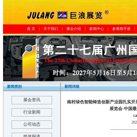
首 页
|
关于我们
|
展会介绍
|
新闻中心
|
参展商手册
|
新闻类别
新闻详细
展会资讯
南村绿色智能铸造创新产业园扎实开展疫
展览会-中国最受关
行业新闻
c
20
公司动态
---------------------
媒体报道