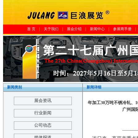
首 页
|
关于我们
|
展会介绍
|
新闻中心
|
参展商手册
|
新闻类别
新闻详细
展会资讯
年加工30万吨不锈冷轧、
广州国际压
行业新闻
公司动态
------------
媒体报道