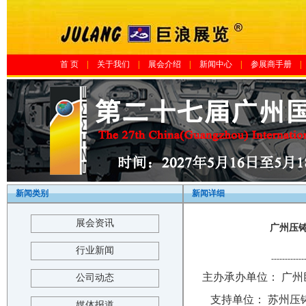
首 页
|
关于我们
|
展会介绍
|
新闻中心
|
参展商手册
|
新闻类别
新闻详细
展会资讯
广州压铸
行业新闻
------------
主办承办单位： 广
公司动态
支持单位： 苏州压
媒体报道