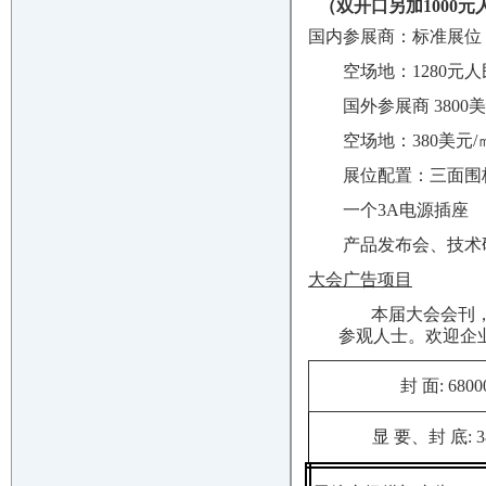
（双开口另加
1000
元
国内参展商：标准展位 1
空场地：1280元
国外参展商 3800
空场地：380美元
展位配置：三面围
一个3A电源插座
产品发布会、技术研
大会广告项目
本届大会会刊，
参观人士。欢迎企
封
面
: 6800
显
要、封
底
: 