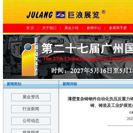
首 页
|
关于我们
|
展会介绍
|
新闻中心
|
参展商手册
|
新闻类别
新闻详细
展会资讯
薄壁复杂铸钢件自动化负压反重力铸造
铸、铸造及工业炉展览会-中
行业新闻
c
20
公司动态
---------------------
媒体报道