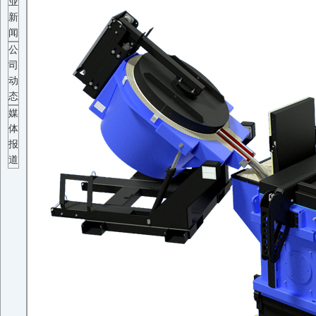
业
新
闻
公
司
动
态
媒
体
报
道