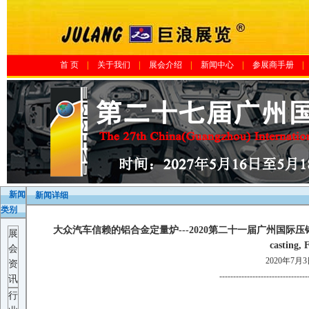
首 页
|
关于我们
|
展会介绍
|
新闻中心
|
参展商手册
|
新闻
新闻详细
类别
大众汽车信赖的铝合金定量炉---2020第二十一届广州国际压铸、铸
展
casting,
会
2020年7月
资
--------------------------------
讯
行