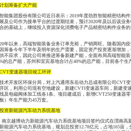
计划筹备扩大产能
智能集团股份有限公司近日表示：2019年度劲胜智能精密结构
展及公司作为接单平台的过渡期结束，预计2020年及以后该业务
合的基础上，继续投入资源深化消费电子产品精密结构件业务的
020年以来，高端智能装备业务订单充裕，产销两旺。随着国内
因筹备今年下半年及明年的生产需要，固定资产投资逐渐增加，
供不应求，因此公司将推进筹备新建产能，全面布局高端智能装
0%的总产能，苏州和宜宾基地合计占40%的总产能，目前各个
CVT变速器项目竣工环评
技术开发区环保分局，对上汽通用东岳动力总成有限公司CVT
开区，利用公司现有空地建设，新建CVTI变速器车间，新建变
线及电磁阀体加工线各1条。项目建成后，新增CVT250变速器
板）年生产能力45万套。
投资新能源汽车动力系统基地
日，南京越博动力新能源汽车动力系统基地项目签约仪式在渭南高
新能源汽车动力系统基地，规划总投资12.78亿元，占地165亩