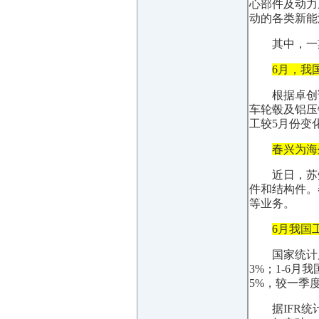
心部件及动力
动的各类新能
其中，一
6月，我
根据卓创
车轮毂及铝压
工较5月份变
春兴为海
近日，苏
件和结构件。
等业务。
6月我国
国家统计局
3%；1-6月
5%，较一季度
据IFR