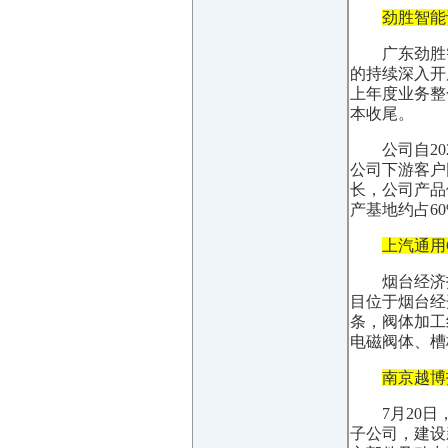
劲胜智能
广东劲胜
的持续深入开
上年度业务整
本收尾。
公司自2
公司下游客户
长，公司产品
产基地约占6
上汽通用
烟台经济
目位于烟台经
条，阀体加工
电磁阀体、槽
南京越博
7月20
子公司，建设