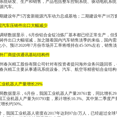
系统研发、生产和销售，产品包括整车控制系统、驱动电机系统
源汽车。
期建设年产5万套新能源汽车动力总成基地；二期建设年产10万
国汽车压铸件出口大幅减少
调研数据显示，6月份铝合金锭冶炼厂基本都已经正常生产，但
铸件出口大幅缩减，加之随着国内汽车销售淡季的来临，国内需
化小。预计2020年7月份市场开工率将维持在45-50%左右，销
外厂商提供通讯基站结构件
州春兴精工股份有限公司针对有投资者提问海外业务问题回答，
春兴精工主要从事通讯系统设备、汽车、航空等精密铝合金结构
工业机器人产量增长29%
数据显示，6月份，我国工业机器人产量20761套，同比增长29.2%
我国工业机器人产量为93793套，累计增长10.3%。其中第二季度产
增长约50%。
统计，我国工业机器人密度在2017年达到97台/万人，已经超过