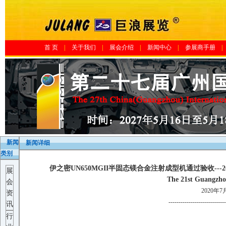
首 页
|
关于我们
|
展会介绍
|
新闻中心
|
参展商手册
|
新闻
新闻详细
类别
伊之密UN650MGII半固态镁合金注射成型机通过验收-
展
The 21st Guangzho
会
2020年7
资
----------------------------
讯
行