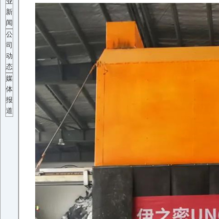
业
新
闻
公
司
动
态
媒
体
报
道