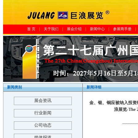
首 页
|
关于我们
|
展会介绍
|
新闻中心
|
参展商手册
|
新闻类别
新闻详细
展会资讯
金、银、铜应被纳入投资组
浪展览-The 21s
行业新闻
------------
公司动态
媒体报道