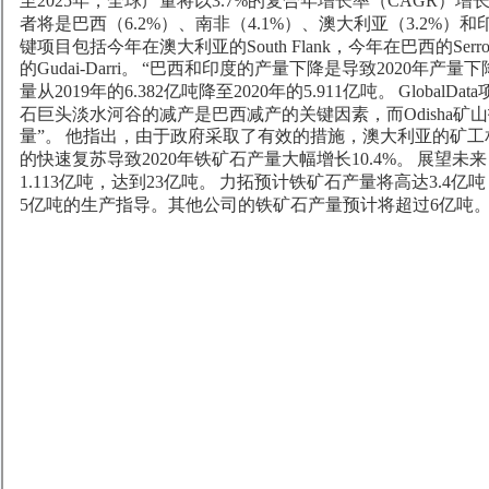
至2025年，全球产量将以3.7%的复合年增长率（CAGR）增长
者将是巴西（6.2%）、南非（4.1%）、澳大利亚（3.2%）和印
键项目包括今年在澳大利亚的South Flank，今年在巴西的Serrot
的Gudai-Darri。
“巴西和印度的产量下降是导致2020年产量
量从2019年的6.382亿吨降至2020年的5.911亿吨。
GlobalDa
石巨头淡水河谷的减产是巴西减产的关键因素，而Odisha矿山
量”。
他指出，由于政府采取了有效的措施，澳大利亚的矿工相对
的快速复苏导致2020年铁矿石产量大幅增长10.4%。
展望未来
1.113亿吨，达到23亿吨。
力拓预计铁矿石产量将高达3.4亿吨，
5亿吨的生产指导。其他公司的铁矿石产量预计将超过6亿吨