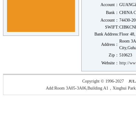
Account：
GUANGZ
Bank：
CHINA 
Account：
74430-20
SWIFT:
CIBKCN
Bank Address:
Floor 48
Room 3A0
Address：
City,Guh
Zip：
510623 
Website：
http://w
Copyright © 1996-2027
JUL
Add:Room 3A05-3A06,Building A1，Xinghui Park,H