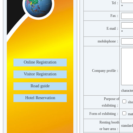
Tel：
*
Fax：
E-mail：
*
mobilephone：
Online Registration
Company profile：
Visitor Registration
Road guide
charac
Hotel Reservation
Purpose of
sho
exhibiting：
Form of exhibiting：
mate
Renting booth
standar
or bare area：