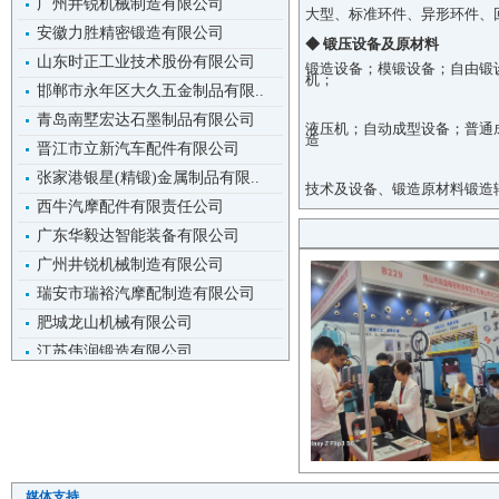
大型、标准环件、异形环件、
安徽力胜精密锻造有限公司
◆ 锻压设备及原材料
山东时正工业技术股份有限公司
锻造设备；模锻设备；自由锻
邯郸市永年区大久五金制品有限..
机；
青岛南墅宏达石墨制品有限公司
液压机；自动成型设备；普通
晋江市立新汽车配件有限公司
造
张家港银星(精锻)金属制品有限..
技术及设备、锻造原材料锻造
西牛汽摩配件有限责任公司
广东华毅达智能装备有限公司
广州井锐机械制造有限公司
瑞安市瑞裕汽摩配制造有限公司
肥城龙山机械有限公司
江苏伟润锻造有限公司
瑞安市东方锻压厂
山西忻州五台山锻压设备厂
常州天工锻造有限公司
湖北崇锻锻压机床有限公司
伊诺富杰锻造加工（苏州）有限..
媒体支持