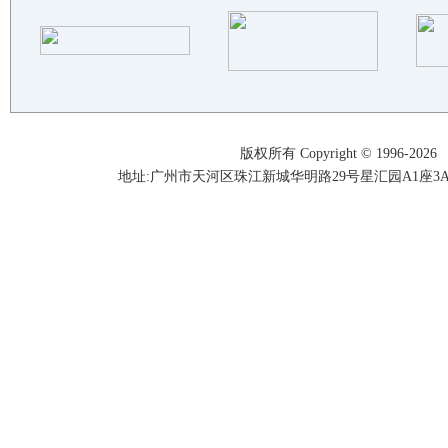
浙江黄岩江鑫锻造有限公司
漳州恒忆锻造工业有限公司
张家港市三林法兰锻造有限公司
玉环县桦耀锻造有限公司
佛山市峻扬五金制品有限公司
吉安市斌仔锻压机械有限公司
版权所有 Copyright © 1996-2026
景县宏鑫精锻有限公司
地址:广州市天河区珠江新城华明路29号星汇园A1座3A05-3A06
山东金锻自动化设备有限公司
青岛硕丰石墨制品有限公司
湖南精工锻铸科技有限公司
成都三铭机械制造有限公司
山东冠县精诚传动机械有限公司
青岛宏达锻压机械有限公司
沈阳国仪检测技术有限公司
张家港市和众金属制品有限公司
广州井锐机械制造有限公司
安徽力胜精密锻造有限公司