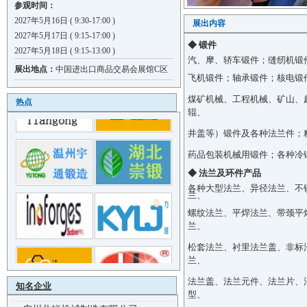
参观时间：
2027年5月16日 ( 9:30-17:00 )
展出内容
2027年5月17日 ( 9:15-17:00 )
◆ 锻件
2027年5月18日 ( 9:15-13:00 )
汽、摩、轿车锻件；缝纫机锻
展出地点：
中国进出口商品交易会展馆C区
飞机锻件；轴承
锻件；核电锻
煤矿机械、工程机械、矿山、
热点
佛山市峻扬五金制品有限公司
辊、
吉安市斌仔锻压机械有限公司
井盖等）锻件及各种法兰件；
景县宏鑫精锻有限公司
药品包装机械用锻件；各种冷
山东金锻自动化设备有限公司
◆ 法兰及环件产品
青岛硕丰石墨制品有限公司
各种大型法兰、异径法兰、不
湖南精工锻铸科技有限公司
兰、
成都三铭机械制造有限公司
螺纹法兰、
平焊法兰、带颈平
兰、
山东冠县精诚传动机械有限公司
青岛宏达锻压机械有限公司
松套法兰、衬里法兰
盖、非标
兰、
沈阳国仪检测技术有限公司
法兰盖、法兰元件、法兰片、
张家港市和众金属制品有限公司
知名企业
型、
广州井锐机械制造有限公司