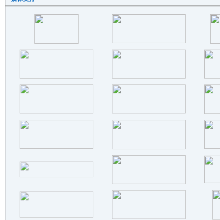
上海尚锻压力机有限公司
湖北崇锻锻压机床有限公司
纳博机械工业（张家港）有限公司
重庆安星特机电设备有限公司
苏州格斯特机械有限公司
广州金邦液态模锻技术有限公司
上海恩杰锻压机械发展有限公司
常州市天工锻造有限公司
成都圣灯精密锻造有限公司
佛山市顺德区科雅力健锻压机床..
天津市强大工贸有限公司
山西兴荣机电设备有限公司
兰溪市同力机械有限公司
河南中原特殊钢集团有限责任公司
中山市三丰金属锻造有限公司
温州永巨锻压有限公司
浙江万强法兰有限公司