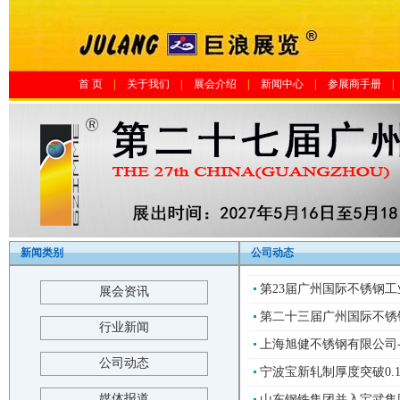
首 页
|
关于我们
|
展会介绍
|
新闻中心
|
参展商手册
|
新闻类别
公司动态
第23届广州国际不锈钢
展会资讯
第二十三届广州国际不锈
行业新闻
上海旭健不锈钢有限公司-
公司动态
宁波宝新轧制厚度突破0.1
媒体报道
山东钢铁集团并入宝武集团?