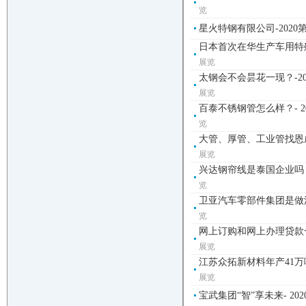
览
星火特钢有限公司-202
日本首次在华生产车用特殊
展览
太钢会不会昙花一现？-2
展览
百泰不锈钢管怎么样？- 2
览
大管、厚管、工业管找恩成
展览
兴达钢帘线是泰国企业吗？
览
卫亚汽车零部件集团是做汽车
览
网上订购和网上办理贷款一
展览
江苏众拓新材料年产41万吨
展览
宝武集团“智”享未来- 2