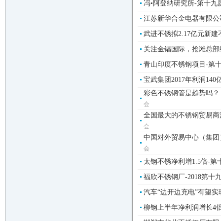
冯•阿登纳研究所-第十
江苏新华合金电器有限公司
武进不锈拟2.17亿元新建
关注金锠国际，抢滩总部经
青山印度不锈钢项目-第
宝武集团2017年利润14
彩色不锈钢管是趋势吗？！
会
全国最大的不锈钢贸易商江
会
中国对外贸易中心（集团）
会
太钢不锈净利增1.5倍-
福欣不锈钢厂-2018第
汽车“边开边充电”有望实现
柳钢上半年净利润增长4倍-