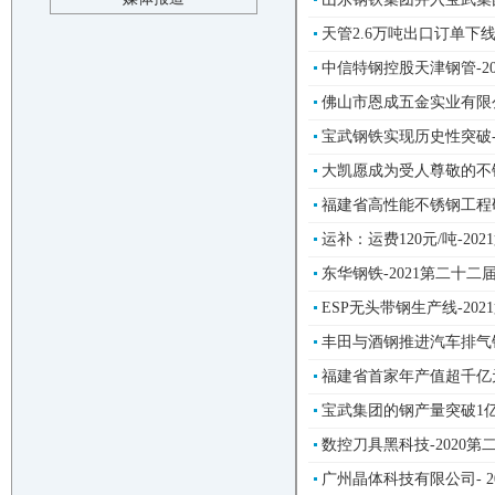
天管2.6万吨出口订单下线
中信特钢控股天津钢管-2
佛山市恩成五金实业有限公
宝武钢铁实现历史性突破-
大凯愿成为受人尊敬的不锈
福建省高性能不锈钢工程研
运补：运费120元/吨-2
东华钢铁-2021第二十
ESP无头带钢生产线-2
丰田与酒钢推进汽车排气钢
福建省首家年产值超千亿元
宝武集团的钢产量突破1亿吨
数控刀具黑科技-2020
广州晶体科技有限公司- 2