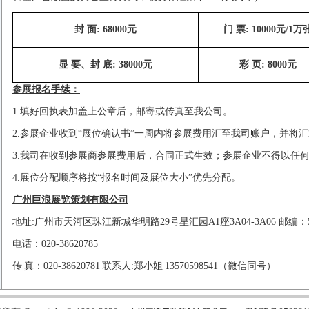
封
面
: 68000元
门
票
: 10000元/1万
显
要、封
底
: 38000元
彩
页
: 8000元
参展报名手续：
1.填好回执表加盖上公章后，邮寄或传真至我公司。
2.
参展企业收到
“展位确认书”一周内将参展费用汇至我司账户，并将
3.我司在收到参展商参展费用后，合同正式生效；参展企业不得以任
4.
展位分配顺序将按
“报名时间及展位大小”优先分配。
广州巨浪展览策划有限公司
地址
:广州市天河区珠江新城华明路29号星汇园A1座3A04-3A06 邮编：5
电话：
020-38620785
传
真：
020-38620781
联系人
:
郑小姐
13570598541
（微信同号）