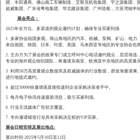
团、丰田通商、佛山南工车辆制造、艾斯克机电集团、宇之源集团、
超威集团、广东省粤电集团、华北建设集团、广州造船，大亚湾核申
展会亮点：
2025年全方位、多渠道的观众邀约计划，确保专业买家到场
1. 多家协会组团参观。珠山角地区的汽车、机械、泵阀、矿山、电
来自德国、韩国、日本、印度、美国、马来西亚等地区的专业协会也
2. 主办方为了展会的效果专门成立呼叫中心电话邀约观众，层层筛
专业的海外观众组织团队，将邀请东南亚、欧洲及中东地区的高质量
3.
利用
50万高质量观众数据库及权威媒体的行业数据，群发海量请柬
进行地毯式邀约。
4.
超过
50000份邀请函直接投递到企业采购决策者手中。
5. 每月电子快讯传递最新消息，吸引买家到场。
6. 行业主流媒体广告软文覆盖。
7.
专向邀请锻造行业具有采购决定权的
VIP买家。
展会日程安排及展出地点
:
展出时间:2025
年
5月1
0日至12
日