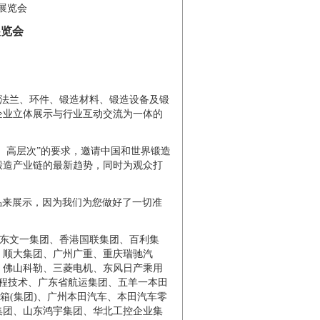
展览会
展览会
法兰、环件、锻造材料、锻造设备及锻
企业立体展示与行业互动交流为一体的
化、高层次”的要求，邀请中国和世界锻造
锻造产业链的最新趋势，同时为观众打
品来展示，因为我们为您做好了一切准
东文一集团、香港国联集团、百利集
、顺大集团、广州广重、重庆瑞驰汽
、佛山科勒、三菱电机、东风日产乘用
工程技术、广东省航运集团、五羊一本田
箱(集团)、广州本田汽车、本田汽车零
集团、山东鸿宇集团、华北工控企业集