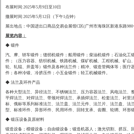
布展时间:2025
年
5月9日至10日
撤展时间:2025
年
5月1
2
日（下午
1点钟）
展出地点：中国进出口商品交易会展馆
C区(广州市海珠区新港东路980
展览内容：
◆ 锻件
汽、摩、轿车锻件；缝纫机锻件；船用锻件；柴油机锻件；石油化工
件；（压力容器、纺织机械、铁路机械、煤矿机械、工程机械、矿山
轮、轧辊、井盖等）锻件及各种法兰件；精冲、锻造管阀体等；医疗
件；各种冷锻、冷挤压件；小五金锻件；轻工机械锻件。
◆ 法兰及环件产品
各种大型法兰、异径法兰、不锈钢法兰、压力容器法兰、风电法兰、
平焊法兰、对焊法兰、带颈对焊法兰、承插焊法兰、松套法兰、衬里
标、俄标等系列标准法兰、法兰盖、法兰元件、法兰片、法兰盘、法
型、标准环件、异形环件、民用环件、回转支承、齿圈、轮辋、环形
◆ 锻压设备及原材料
锻造设备；模锻设备；自由锻设备；锻造机器人；激光切割、挤压、