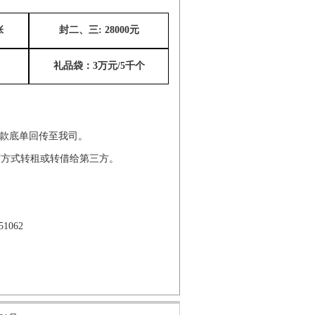
张
封二、三
: 28000元
礼品袋：
3万元/5千个
汇款底单回传至我司。
何方式转租或转借给第三方。
1062