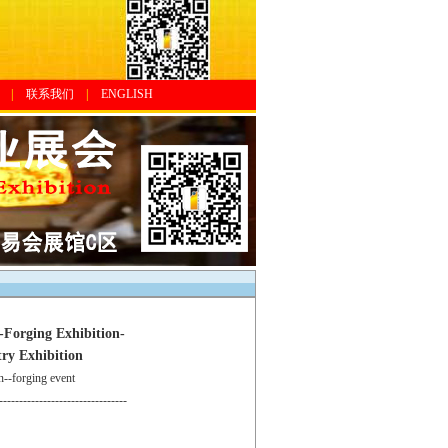
|
联系我们
|
ENGLISH
g Exhibition-
ry Exhibition
-forging event
--------------------------------