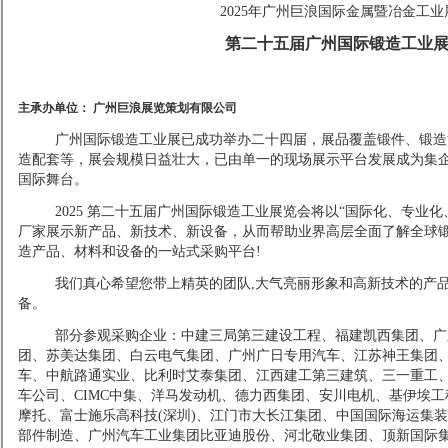
20
2
5
年广州巨浪国际金属暨冶金工业
第二十
五
届广州国际锻造工业
主承办单位：
广州巨浪展览策划有限公司
广州国际锻造工业展已成功举办二十四届，展品覆盖锻件、锻造
造配套等，展会规模日益壮大，已由单一的现场展示平台发展成为集
国际舞台。
2025 第二十五届广州国际锻造工业展览会将以“国际化、专业
厂家展示新产品、新技术、新设备，从而帮助业界高层全面了解全球
造产品、材料和设备的一站式采购平台!
我们真心希望您带上精英的团队
,大气亮丽形象和高新技术的产
备。
部分参观采购企业：中建三局第三建设工程、福建凯西集团、广
团、苏美达集团、白云电气集团、广州广日专用汽车、江苏神王集团
车、中航路通实业、比利时艾泰集团、江西建工第三建筑、三一重工
车公司、
CIMC中集、洋马发动机、德力西集团、安川电机、基伊埃
摩托、富士施乐高科技(深圳)、江门市大长江集团、中国国际海运集装
部件制造、广州汽车工业集团比亚迪股份、河北敬业集团、顶新国际