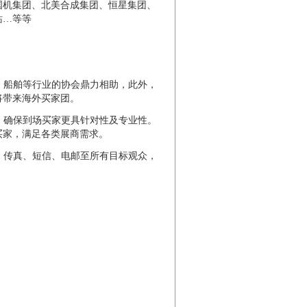
国机集团、北美合成集团、恒星集团、
站…等等
力、船舶等行业的协会鼎力相助，此外，
将带来海外买家团。
选，确保到场买家更具针对性及专业性。
买家，满足各类展商需求。
、传真、短信、电邮至所有目标观众，