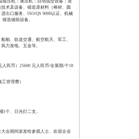
/温锻压机；液压机；自动成型设备；普
造技术及设备、锻造原材料（棒材、圆
服务、ISO/QS 9000认证、机械
、锻造辅助设备。
、船舶、轨道交通、航空航天、军工、
、风力发电、五金等。
0元人民币）
25600 元人民币/全展期/个18
场施工管理费）
桶1个、日光灯二支。
刷，在大会期间派发给参观人士。欢迎企业