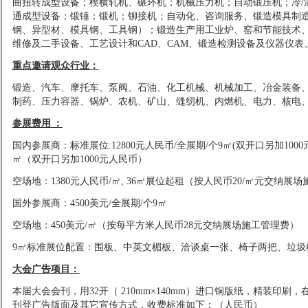
曲扭转成型设备；楔横轧机、碾环机；机械压力机；自动锻压机；冷
通成型设备；锻锤；锻机；铆接机；自动化、咨询服务、锻造模具制
钢、异型材、模具钢、工具钢）；锻造生产用工业炉、窑和节能技术、进出口
维修及二手设备、工艺设计和CAD、CAM、锻造检测设备及仪器仪表
重点邀请观众行业：
锻造、汽车、摩托车、泵阀、石油、化工机械、机械加工、冶金装备
制药、压力容器、锅炉、农机、矿山、缝纫机、内燃机、电力、核电
参展费用
：
国内参展商：标准展位:12800元人民币/全展期/个9㎡(
双开口另加
100
㎡（双开口另加1000元人民币）
空场地：
1
380元人民币/㎡, 36㎡展位起租（按人民币20/㎡元交纳展
国外参展商：4500美元/全展期/个9㎡
空场地：450美元/㎡（按每平方米人民币28元交纳展场施工管理费）
9㎡标准展位配置：围板、中英文楣板、洽谈桌一张、椅子两把、垃圾
大会广告项目：
本届大会会刊，用
32开（ 210mm×140mm）进口铜版纸，精装印
刊登广告版面及其它宣传方式，收费标准如下：（人民币）