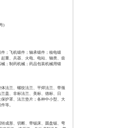
号)
锻件；飞机锻件；轴承锻件；核电锻
、起重、兵器、火电、电站、轴类、齿
器械；制药机械；药品包装机械用锻
整体法兰、螺纹法兰、平焊法兰、带颈
法兰盖、非标法兰、美标、德标、日
兰保护罩、法兰垫片；各种中小型、大
锻件等。
回转成形、切断、带锯床、圆盘锯、弯