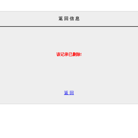
返 回 信 息
该记录已删除!
返 回