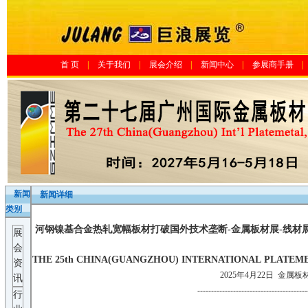
首 页
|
关于我们
|
展会介绍
|
新闻中心
|
参展商手册
|
新闻
新闻详细
类别
河钢镍基合金热轧宽幅板材打破国外技术垄断-金属板材展-线材展
展
会
THE 25th CHINA(GUANGZHOU) INTERNATIONAL PLATEME
资
2025年4月22日
金属板材展-线
讯
----------------------------------------
行