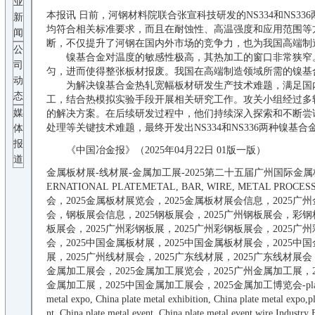
业
本报讯 日前，河钢材料院联合张宣科技研发的NS334和NS
新
均符合相关标准要求，而且在耐蚀性、高温强度和应用范围等
闻
断，不仅提升了河钢在国内外市场的竞争力，也为我国高端制
公
镍基合金对温度的敏感性极高，其热加工的窗口非常狭窄。
司
匀，进而使得整张板材报废。我国在高端制造领域所需的镍基
动
为解决镍基合金热轧宽幅板材研发生产技术难题，满足国内
态
工，结合热模拟实验手段开展相关研究工作。攻关小组经过多
媒
的解决方案。在后续研发过程中，他们持续深入探索和不断尝
处理等关键技术难题，最终开发出NS334和NS336两种镍
体
报
《中国冶金报》（2025年04月22日 01版一版）
道
金属板材展
-线材展-金属加工展-
2025第二十五届
广州国际金属
ERNATIONAL
PLATEMETAL, BAR, WIRE, METAL PROCES
会，
2025
金属板材展览会，
2025
金属板材展会信息，
2025
广州
会，钢板展会信息，
2025
钢板展会，
2025
广州钢板展会，彩钢
板展会，
2025
广州彩钢板展，
2025
广州彩钢板展会，
2025
广州
会，
2025
中国金属板材展，
2025
中国金属板材展会，
2025
中国
展，
2025
广州线材展会，
2025
广东线材展，
2025
广东线材展会
金属加工展会，
2025
金属加工展览会，
2025
广州金属加工展，
金属加工展，
2025
中国金属加工展会，
2025
金属加工博览会
-
pl
metal
expo, China
plate metal
exhibition, China
plate metal
expo,
p
nt
, China
plate metal
e
vent
, China
plate metal
event,
wire
Industry 