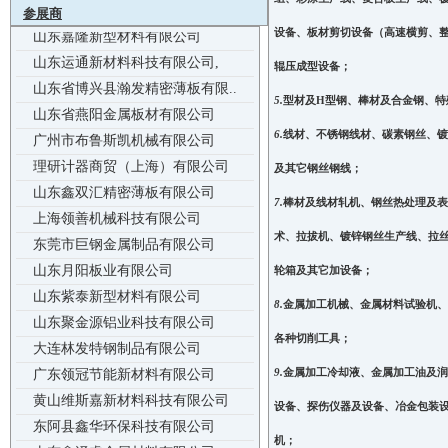
参展商
山东嘉隆新型材料有限公司
设备、板材剪切设备（高速横剪、
山东运通新材料科技有限公司,
辊压成型设备；
山东省博兴县瀚发精密薄板有限..
山东省燕阳金属板材有限公司
5.
型材及
H
型钢、棒材及合金钢、特
广州市布鲁斯凯机械有限公司
6.
线材、不锈钢线材、碳素钢丝、镀
理研计器商贸（上海）有限公司
及其它钢丝钢
线；
山东鑫双汇精密薄板有限公司
上海领善机械科技有限公司
7.
棒材及线材轧机、钢丝热处理及表
东莞市巨钢金属制品有限公司
术、拉拔机、
镀锌钢丝生产线、拉
山东月阳板业有限公司
轮箱及其它加设
备；
山东紫泰新型材料有限公司
8.
金属加工机械、金属材料试验机、
山东聚金源铝业科技有限公司
大连林发特钢制品有限公司
各种切削工
具；
广东领冠节能新材料有限公司
9.
金属加工冷却液、金属加工油及润
黄山维斯嘉新材料科技有限公司
设备、探伤仪
器及设备、冶金包装
东阿县鑫华环保科技有限公司
山东鑫泽睿金属材料有限公司
机；