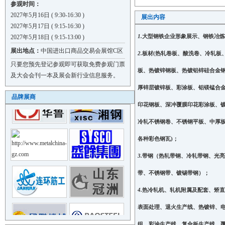
山东德刚新材料科技有限公司
参观时间：
广州市盛优家居用品有限公司
2027年5月16日 ( 9:30-16:30 )
展出内容
2027年5月17日 ( 9:15-16:30 )
江苏新奇纳新材料科技有限公司
1.
大型钢铁企业形象展示、钢铁冶炼
2027年5月18日 ( 9:15-13:00 )
潍坊海途机电设备有限公司
展出地点：
中国进出口商品交易会展馆C区
山东省博兴县永楷钢铁有限公司
2.
板材
(
热轧卷板、酸洗卷、冷轧板
只要您预先登记参观即可获取免费参观门票
佛山市泓众机械设备有限公司
板、热镀锌钢板、热镀
铝锌硅合金
及大会会刊一本及展会新行业信息服务。
安徽长中刷业有限公司
厚锌层镀锌板、彩涂板、铝镁锰合
河间市株硬合金模具有限公司
品牌展商
山东匠鑫板业有限公司
印花钢板、深冲覆膜印花彩涂板、
山东省博兴县聚龙钢铁涂镀有限..
冷轧不锈钢卷、不锈钢平板、中厚
山东汉宸金属材料有限公司
各种彩色
钢瓦
)
；
山东鑫瀚发金属材料有限公司
3.
带钢（热轧带钢、冷轧带钢、光亮
山东美兰达新材料科技有限公司
河南豫凯新材料有限公司
带、不锈钢带、镀锡带钢
）；
山东京畅金属制品有限公司
4.
热冷轧机、
轧机附属及配套、矫直
山东省博兴县冠源彩涂板业有限..
表面处理、退
火生产线、热镀锌、
广东跨标建筑科技有限公司
山东睿实金属材料有限公司
组、彩涂生产线、复合板生产线、