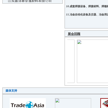
山东匠鑫板业有限公司
10.
成套焊接设备、焊接材料、焊缝
浙江永鑫科技股份有限公司
11.
冶金自动化设备及仪器、冶金用
无锡天控工业技术有限公司
山东路亮新材料有限公司
中金新材料（浙江）股份有限公司
展会回顾
河南鑫华荣铝业有限公司
新余市骉骉贸易有限公司
天津市新宇彩板有限公司
浙江富钢金属制品有限公司（子..
山东睿实金属材料有限公司
山东冠腾钢板有限公司
山东鑫双汇精密薄板有限公司
河北兆建金属制品有限公司
天津市新宇彩板有限公司
媒体支持
成都锐兴环保设备有限公司
山东德刚新材料科技有限公司
广州市盛优家居用品有限公司