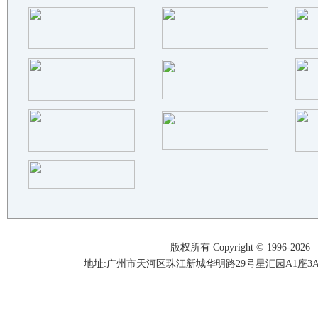
山东运通新材料科技有限公司,
山东省博兴县瀚发精密薄板有限..
山东省燕阳金属板材有限公司
广州市布鲁斯凯机械有限公司
理研计器商贸（上海）有限公司
山东鑫双汇精密薄板有限公司
上海领善机械科技有限公司
东莞市巨钢金属制品有限公司
山东月阳板业有限公司
山东紫泰新型材料有限公司
山东聚金源铝业科技有限公司
大连林发特钢制品有限公司
广东领冠节能新材料有限公司
黄山维斯嘉新材料科技有限公司
版权所有 Copyright © 1996-2026
东阿县鑫华环保科技有限公司
地址:广州市天河区珠江新城华明路29号星汇园A1座3A05-3A06
山东鑫泽睿金属材料有限公司
山东匠鑫板业有限公司
浙江永鑫科技股份有限公司