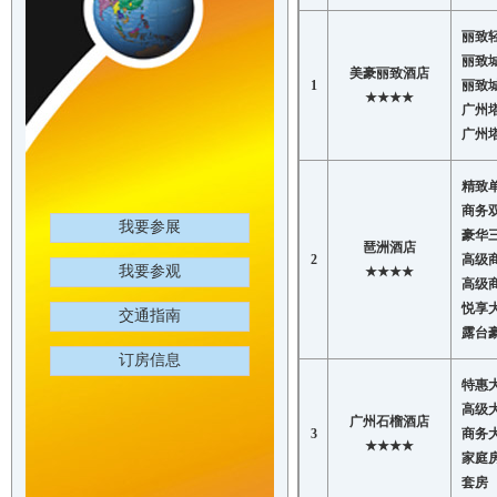
丽致
丽致
美豪丽致酒店
1
丽致
★★★★
广州
广州
精致
商务
我要参展
豪华
琶洲酒店
2
高级
我要参观
★★★★
高级
悦享
交通指南
露台
订房信息
特惠
高级
广州石榴酒店
3
商务
★★★★
家庭
套房