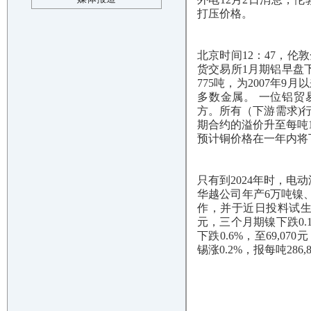
打压价格。
北京时间12：47，伦
货交易所1月期铝早盘下跌
775吨，为2007年
多数金属。 一位铝贸
方。所有（下游需求)
期合约的溢价升至每吨1
预计铜价格在一年内将下
只有到2024年时，电
华越公司年产6万吨镍
作，并于近日投料试生产
元，三个月期镍下跌0.1
下跌0.6%，至69,07
锡涨0.2%，报每吨286,