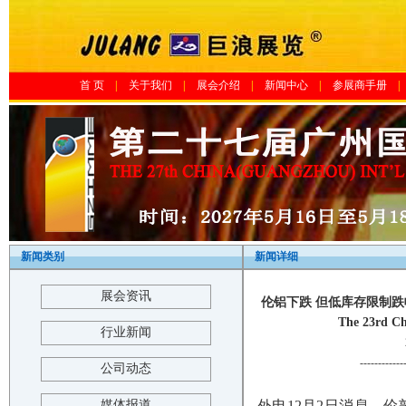
首 页
|
关于我们
|
展会介绍
|
新闻中心
|
参展商手册
|
新闻类别
新闻详细
展会资讯
伦铝下跌 但低库存限制跌
The 23rd Ch
行业新闻
------------
公司动态
媒体报道
外电12月2日消息，伦