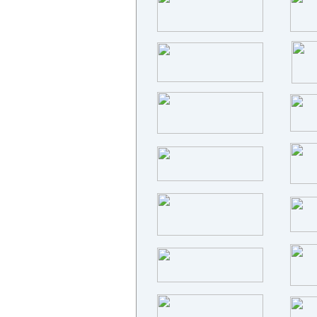
江苏中南鼓风机有限公司
东莞华诚真空科技有限公司
河南正丰钨钼光电器材有限公司
北京阿尔肯阀门有限公司
江阴千水制冷设备有限公司
佛山市高顺科技有限公司
郑州飞虹热处理设备制造有限公司
深圳市沃尔克自动化控制有限公司
无锡市铭文金属制品有限公司
泰州市钜鑫炉业有限公司
江苏同舟耐热科技有限公司
广州市唯量工控技术有限公司
保定三正电气设备有限公司
成都兴品源电气有限公司
阳泉市鲁中耐火材料有限公司
湖南省中南炉业有限公司
江苏禾一电热材料有限公司/佛山..