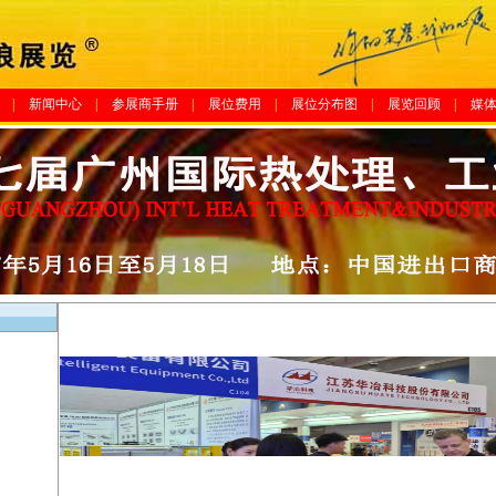
|
新闻中心
|
参展商手册
|
展位费用
|
展位分布图
|
展览回顾
|
媒
1
2
3