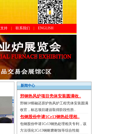
体支持
|
联系我们
|
ENGLISH
新闻中心
邢钢热风炉项目壳体安装圆满收..
邢钢1#熔融还原炉热风炉工程壳体安装圆满
收官，标志项目建设取得阶段性胜..
包钢股份申请1Cr13钢热处理相..
包钢股份申请1Cr13钢热处理相关专利，该
方法强化1Cr13钢耐磨耐蚀等综合性能