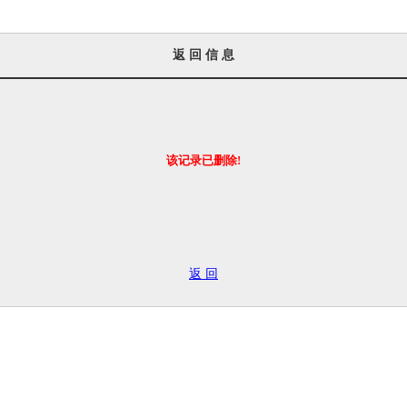
返 回 信 息
该记录已删除!
返 回