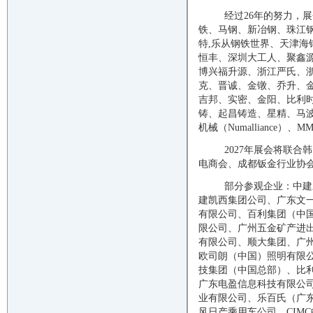
经过
2
6
年的努力，展
铁、马钢、新冶钢、珠江
特
,乐从钢铁世界、天津
恒丰、深圳大工人、聚鑫源
博兴福升源、浙江严氏、
克、晋诚、金镦、乔升、
吉邦、实密、金阳、比利
铸、起昌铸造、星精、马波
机械（Numalliance）、
M
2027年展会将
联合韩
电商会、成都钣金行业协
部分参观企业：中建
建凯西集团公司、广东文
有限公司、百利集团（中
限公司、广州五金矿产进
有限公司、顺大集团、广
欧司朗（中国）照明有限公
技集团（中国总部）、比
广东电盈信息科技有限公
业有限公司、乐百氏（广
风日产乘用车公司、CIM