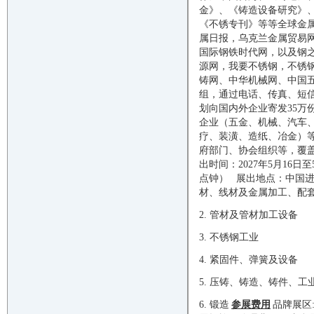
金》、《铸造设备研究》
《不锈专刊》等等全球金属
属日报，乌克兰金属贸易
国际钢铁时代网，以及钢
源网，我要不锈钢，不锈
铸网、中华机械网、中国五
组，通过电话、传真、短
划向国内外企业寄发
35
企业（五金、机械、汽车
疗、装潢、造纸、冶金）
府部门、协会组织等，覆
出时间：
202
7
年
5月
16
日至
点钟）
展出地点：中国
材、线材及金属加工、配
2. 管材及管材加工设备
3. 不锈钢工业
4. 紧固件、弹簧及设备
5. 压铸、铸造、铸件、工
6. 锻造
参展费用
品牌展区