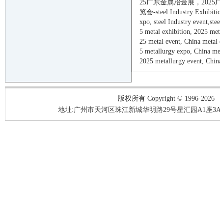
25
广东金属冶金展，
2025
览会
-steel
Industry Exhibiti
xpo,
steel
Industry
event
,
stee
5
metal
exhibition,
2025
met
25
metal
event
, China
metal
5
metallurgy
expo, China
me
2025
metallurgy
event
, Chi
版权所有 Copyright © 1996-2026
地址:广州市天河区珠江新城华明路29号星汇园A1座3A05-3A06