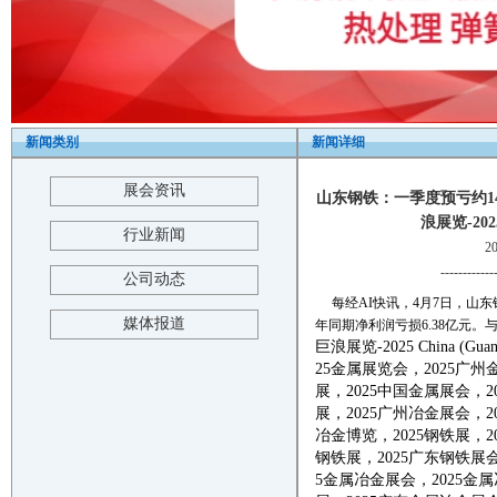
新闻类别
新闻详细
展会资讯
山东钢铁：一季度预亏约14
浪展览-2025 C
行业新闻
2
------------
公司动态
每经AI快讯，4月7日，山
媒体报道
年同期净利润亏损6.38亿元
巨浪展览
-20
25
China
(
Guan
25
金属展览会，
2025
广州
展，
2025
中国金属展会，
2
展，
2025
广州冶金展会，
2
冶金博览
，
2025
钢铁展，
2
钢铁展，
2025
广东钢铁展
5
金属冶金展会，
2025
金属