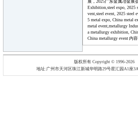
展，
2025
广东金属冶金展
Exhibition,
steel
expo,
2025
vent
,
steel
e
vent
,
2025
steel
e
5
metal
expo, China
metal
e
metal
event,
metallurgy
Indus
a
metallurgy
exhibition, Chi
China
metallurgy
event
内容
版权所有 Copyright © 1996-2026
地址:广州市天河区珠江新城华明路29号星汇园A1座3A05-3A06