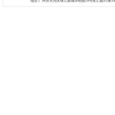
地址:广州市天河区珠江新城华明路29号星汇园A1座3A05-3A06