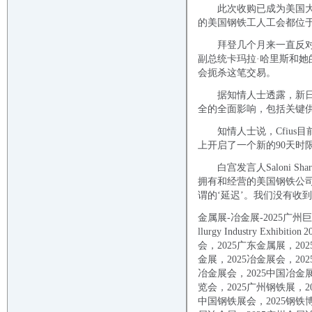
此次收购已成为美国大选
的美国钢铁工人工会都位于
拜登几个月来一直反对这
副总统卡玛拉·哈里斯和她
会扼杀这笔交易。
据知情人士透露，新日铁要
全的全面影响，包括关键
知情人士说，Cfius目
上开启了一个新的90天时
白宫发言人Saloni S
拥有和经营的美国钢铁公
谓的‘延迟’。我们没有收到
金属展-冶金展-
2025
广州巨
llurgy Industry Exhibition
2
会，
2025
广东金属展，
202
金展，
2025
冶金展会，
202
冶金展会，
2025
中国冶金
览会，
2025
广州钢铁展，
2
中国钢铁展会，
2025
钢铁