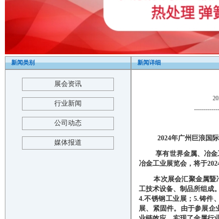
新闻类别
新闻详细
展会资讯
2
行业新闻
------------
公司动态
202
4
年广州巨浪国际
媒体报道
享有世界金属、冶金
冶金工业展览会，
将
于
20
2
本次展会汇聚金属暨
工技术设备、制品所组成
4.不锈钢工业展；5.铸
展、紧固件。由于参展企
业链效应，实现了金属行