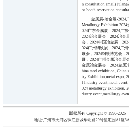
n consultation email) julan
or booth reservation consulta
金属展-冶金展-
202
4
Metallurgy Exhibition
202
4
02
4
广东金属展，
202
4
广东
202
4
冶金展会，
202
4
冶金
会，
202
4
中国冶金展，
202
02
4
广州钢铁展，
202
4
广州
展会，
202
4
钢铁博览会，
2
展，
202
4
广州金属冶金展
金属冶金展会，
202
4
金属
hina
steel
exhibition, China
s
try Exhibition,
metal
expo,
2
l
Industry
event
,
metal
e
vent
02
4
metallurgy
exhibition,
2
dustry
event
,
metallurgy
e
ven
版权所有 Copyright © 1996-2026
地址:广州市天河区珠江新城华明路29号星汇园A1座3A05-3A06