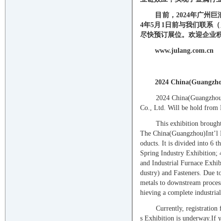
目前，
202
4
年广州巨
4
年
5
月
1
日前与我们联系（
尽快预订展位。欢迎企业
www.julang.com.cn
2024 China(Guangzhou
2024
China(
Guangzho
Co., Ltd.
Will be hold
from 
This exhibition brought
The
China(
Guangzhou
)
Int
’
l
oducts. It is divided into 6 
Spring Industry Exhibition; 
and Industrial Furnace Exhi
dustry) and Fasteners. Due t
metals to downstream processe
hieving a complete industrial
Currently, registration
s Exhibition is underway
.If 