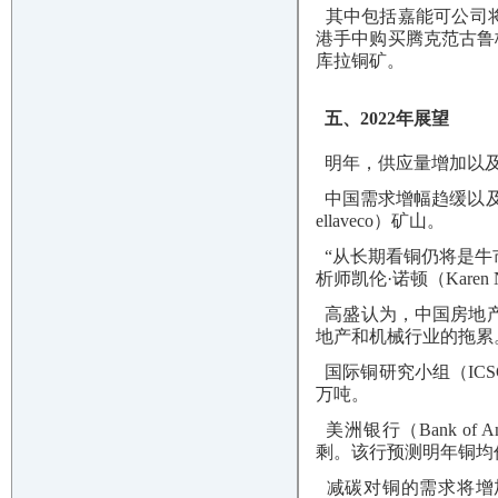
其中包括嘉能可公司将秘
港手中购买腾克范古鲁梅（
库拉铜矿。
五、2022年展望
明年，供应量增加以及
中国需求增幅趋缓以及
ellaveco）矿山。
“从长期看铜仍将是牛市
析师凯伦·诺顿（Kare
高盛认为，中国房地产
地产和机械行业的拖累
国际铜研究小组（ICS
万吨。
美洲银行（Bank of
剩。该行预测明年铜均价为
减碳对铜的需求将增加