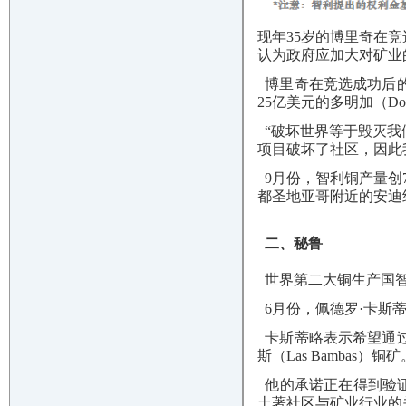
现年35岁的博里奇在
认为政府应加大对矿业
博里奇在竞选成功后的
25亿美元的多明加（Do
“破坏世界等于毁灭我
项目破坏了社区，因此
9月份，智利铜产量创7
都圣地亚哥附近的安迪纳
二、秘鲁
世界第二大铜生产国智
6月份，佩德罗·卡斯
卡斯蒂略表示希望通过
斯（Las Bambas）铜矿
他的承诺正在得到验证，
土著社区与矿业行业的