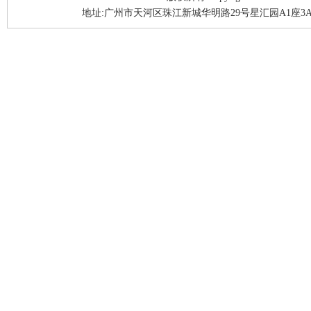
地址:广州市天河区珠江新城华明路29号星汇园A1座3A05-3A06