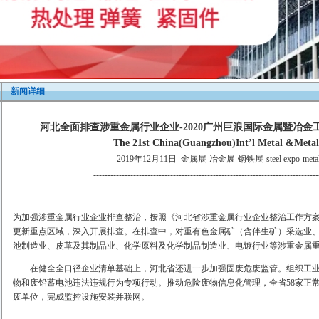
新闻详细
河北全面排查涉重金属行业企业-2020广州巨浪国际金属暨冶金工
The 21st China(Guangzhou)Int’l Metal &Metal
2019年12月11日
金属展-冶金展-钢铁展-steel expo-metal &m
-------------------------------------------------------------------------------
为加强涉重金属行业企业排查整治，按照《河北省涉重金属行业企业整治工作方
更新重点区域，深入开展排查。在排查中，对重有色金属矿（含伴生矿）采选业
池制造业、皮革及其制品业、化学原料及化学制品制造业、电镀行业等涉重金属
在健全全口径企业清单基础上，河北省还进一步加强固废危废监管。组织工业
物和废铅蓄电池违法违规行为专项行动。推动危险废物信息化管理，全省58家正常经
废单位，完成监控设施安装并联网。