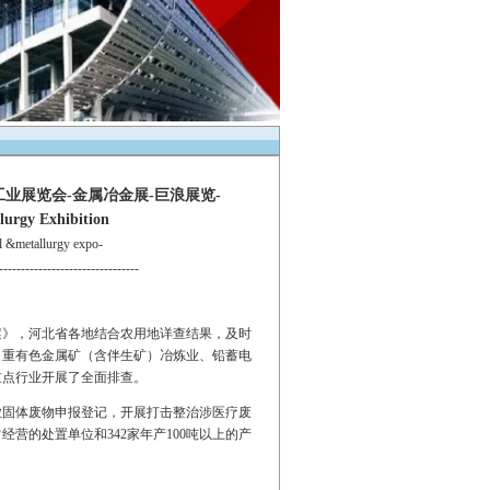
业展览会-金属冶金展-巨浪展览-
lurgy Exhibition
etallurgy expo-
--------------------------------
案》，河北省各地结合农用地详查结果，及时
、重有色金属矿（含伴生矿）冶炼业、铅蓄电
重点行业开展了全面排查。
固体废物申报登记，开展打击整治涉医疗废
营的处置单位和342家年产100吨以上的产