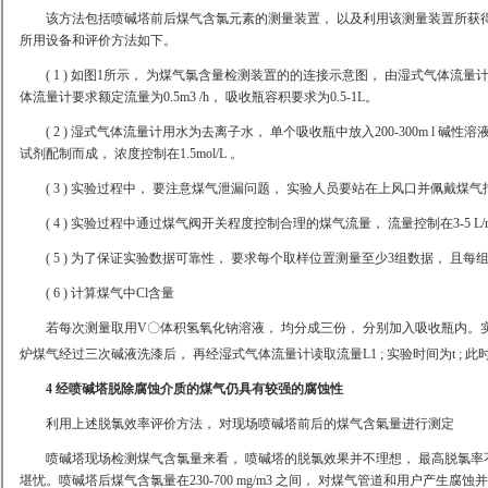
该方法包括喷碱塔前后煤气含氯元素的测量装置， 以及利用该测量装置所获得
所用设备和评价方法如下。
( 1 ) 如图1所示， 为煤气氯含量检测装置的的连接示意图， 由湿式气体流量
体流量计要求额定流量为0.5m3 /h， 吸收瓶容积要求为0.5-1L。
( 2 ) 湿式气体流量计用水为去离子水， 单个吸收瓶中放入200-300m l 碱
试剂配制而成， 浓度控制在1.5mol/L 。
( 3 ) 实验过程中， 要注意煤气泄漏问题， 实验人员要站在上风口并佩戴
( 4 ) 实验过程中通过煤气阀开关程度控制合理的煤气流量， 流量控制在3-5 L/mi
( 5 ) 为了保证实验数据可靠性， 要求每个取样位置测量至少3组数据， 且每组
( 6 ) 计算煤气中Cl含量
若每次测量取用V〇体积氢氧化钠溶液， 均分成三份， 分别加入吸收瓶内。
炉煤气经过三次碱液洗漆后， 再经湿式气体流量计读取流量L1 ; 实验时间为t ; 此时，
4 经喷碱塔脱除腐蚀介质的煤气仍具有较强的腐蚀性
利用上述脱氯效率评价方法， 对现场喷碱塔前后的煤气含氣量进行测定
喷碱塔现场检测煤气含氯量来看， 喷碱塔的脱氯效果并不理想， 最高脱氯率不足
堪忧。喷碱塔后煤气含氯量在230-700 mg/m3 之间， 对煤气管道和用户产生