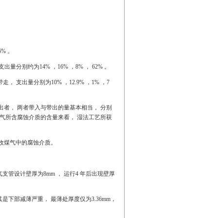
% 。
别约为14% ，16% ，8% ， 62% 。
支出量分别为10% ，12.9% ，1% ，7
出者， 两者带入与带出的量基本相当， 分别
从煤气所含腐蚀介质的含量来看， 湿法工艺所获
收煤气中的腐蚀介质。
管设计壁厚为8mm ， 运行4 年后出现壁厚
是下部减薄严重， 最薄处厚度仅为3.36mm，