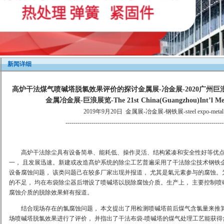
新闻详细
高炉干法煤气喷碱塔脱氯效果评价的探讨金属展-冶金展-2020广州
金属冶金展-巨浪展览-The 21st China(Guangzhou)Int’l Metal
2019年9月20日
金属展-冶金展-钢铁展-steel expo-metal &m
-------------------------------------------------------------------------------
高炉干法除尘具有设备简单、能耗低、操作灵活、结构紧凑和安全性好等优点
一， 且发展迅速。新建或改造髙炉系统的除尘工艺普遍采用了干法除尘技术钢铁
设备腐蚀问题， 该类问题己在较多厂家出现并报道， 尤其是氣元素参与的腐蚀
的不足， 均在布袋除尘器后增设了喷碱塔以脱除腐蚀介质。生产上， 主要控制喷碱
腐蚀介质的脱除效果鲜有报道。
结合现场存在的氯腐蚀问题， 本文提出了用检测喷碱塔前后煤气含氯量来推
场喷碱塔脱氯效果进行了评价， 并指出了干法布袋-喷碱塔的煤气处理工艺能获得