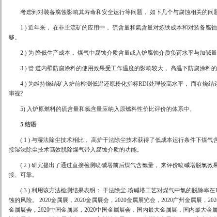
考虑到对装备腐蚀影响其寿命和安全运行等问题， 如下几个与腐蚀相关的问
1 ) 近年来， 在非主流矿的应用中， 硫含量和氣含量对炼铁成本和对装备
够。
2 ) 为 降低生产成本， 煤气中腐蚀介质含量或入炉腐蚀介质负荷水平与加
3 ) 管 道内壁防腐涂料的使用效果受工作温度的影响较大， 髙温下防腐涂料
4 ) 为维持烧结矿入炉前检测低温还原粉化指标RDI处理较高水平， 而在烧
审视?
5) 入炉原燃料的硫含量和氯含量应纳入原燃料性价比评价的体系中。
5 结语
( 1 ) 与湿法除尘技术相比， 高炉干法除尘技术获得了低成本运行条件下煤
接湿法除尘技术髙效脱除煤气带入腐蚀介质的功能。
( 2 ) 研宄提出了通过直接检测喷碱塔前后煤气含氯量， 来评价喷碱塔脱氯
接、可靠。
( 3 ) 利用该方法检测结果表明： 干法除尘-喷碱塔工艺对煤气中氯的脱除率在1
蚀的风险。 2020
金属展，
2020
金属展会，
2020
金属展览会，
2020
广州金属展，
202
金属展会，
2020
中国金属展，
2020
中国金属展会，国内最大金属展，国内最大金