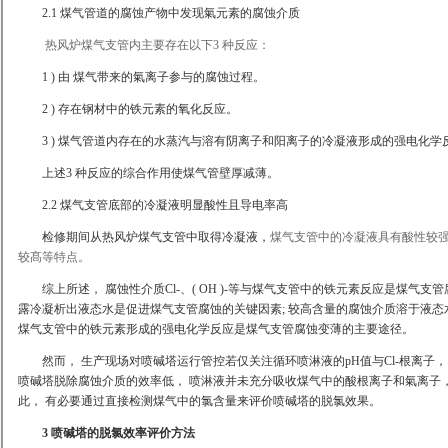
2.1 煤气管道的腐蚀产物中发现氣元素的腐蚀介质
热风炉煤气支管内主要存在以下3 种反应：
1 ) 由 煤气带来的氣离子参与的腐蚀过程。
2 ) 存在钢材中的铁元素的氧化反应。
3 ) 煤气管道内存在的水蒸汽与溶有阴离子和阳离子的冷凝液形成的强电化学
上述3 种反应的综合作用使煤气管壁厚减薄。
2.2 煤气支管底部的冷凝液明显酸性且导电率高
检修期间从热风炉煤气支管中取得冷凝液，
煤气支管中的冷凝液具有酸性较
较髙等特点。
综上所述， 腐蚀性介质Cl-、( OH )-等与煤气支管中的铁元素反应是煤气
露冷凝析出液态水是促进煤气支管腐蚀的关键因素; 较高含量的腐蚀介质溶于液
煤气支管中的铁元素形成的强电化学反应是煤气支管腐蚀变薄的主要途径。
然而， 生产现场对喷碱塔运行管控若仅关注循环喷淋液的pH值与Cl-根离子
喷碱塔脱除腐蚀介质的效率低， 喷淋液并未充分吸收煤气中的酸根离子和氣离子， 
此， 有必要通过直接检测煤气中的氯含量来评价喷碱塔的脱氯效果。
3 喷碱塔的脱氯效率评价方法