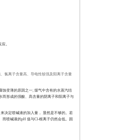
反应。
强、氯离子含量高、导电性较强及阳离子含量
支管腐蚀变薄的原因之一; 煤气中含有的水蒸汽结
态水而形成的强酸、髙含量的阴离子和阳离子与
， 来决定喷碱液的加入量， 显然是不够的。若
而喷碱液的pH 值与Cl-根离子仍然会低。因