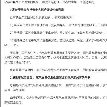
仍存在煤气用户腐蚀的风险， 以便引起炼铁工作者对防腐工作引起重视。
1 高炉干法煤气携带走大部分腐蚀性氯元素
己有的生产实践和己发表的文献 ， 研究结果表明：
1 ) 氯元素主要来源于含铁炉料、焦炭和煤粉， 带入量分别约为63% ，31%和6
2 ) 干法除尘工艺中氯元素主要由炉渣、重力除尘灰、布袋灰和净煤气带走， 支出量分
3 ) 湿法除尘工艺中氯离子主要由炉渣、重力除尘灰、污泥、洗涤水和净煤气带走， 
6% ，0.1% 。
干法除尘工艺条件下， 含铁炉料是氯元素的主要带入者， 煤气是氯元素的带
为63%和62% 。湿法除尘工艺条件下， 煤气带出氣元素量仅为0.1% 。因此， 
煤气较干法更“洁净”。
也正是基于该原因， 在干法布袋除尘后又增设了喷碱塔， 通过喷碱碱液以吸
2 增设喷碱装置后， 煤气支管仍发生因腐蚀而壁厚度减薄的问题
Q 钢热风炉用煤气经喷碱塔脱除腐蚀介质， 但煤气管道仍出现腐蚀问题。煤气支
减薄、漏气现象，
由表1可见， Q铜热风炉运行4年后各煤气支管壁厚均有不同程度的减薄， 尤其
影响安全运行。