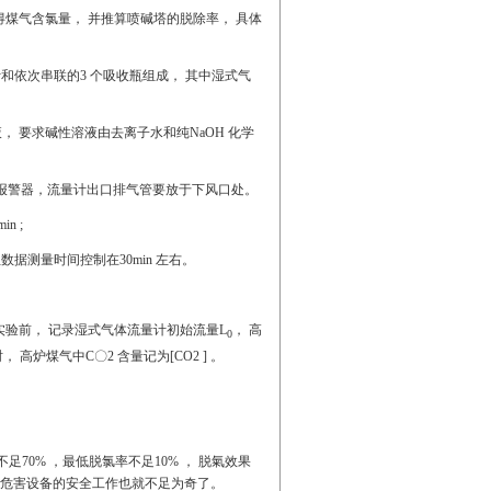
煤气含氯量， 并推算喷碱塔的脱除率， 具体
计和依次串联的3 个吸收瓶组成， 其中湿式气
性溶液， 要求碱性溶液由去离子水和纯NaOH 化学
煤气报警器，流量计出口排气管要放于下风口处。
n ;
数据测量时间控制在30min 左右。
实验前， 记录湿式气体流量计初始流量L
， 高
0
 高炉煤气中C〇2 含量记为[CO2 ] 。
70% ，最低脱氯率不足10% ， 脱氣效果
腐蚀并危害设备的安全工作也就不足为奇了。