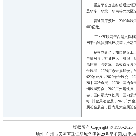
重点平台企业纷纷通过“区
盖华东、华北、华南等六大区域
赛迪智库预计，2019年
000亿元。
“工业互联网平台是支撑和
网平台试验测试环境等，推动
杨春立建议，加快建设工
产融对接，打通技术、组织、
高质量、高效率、高效益发展 20
金属展，
2020
广东金属展会，
2
020
冶金展，
2020
冶金展会，
20
20
中国冶金展，
2020
中国冶金
钢铁展览会，
2020
广州钢铁展
会，国内最大钢铁展，国内最
0
广州金属冶金展，
2020
广州金
属冶金展会，国内最大金属冶
版权所有 Copyright © 1996-2026
地址:广州市天河区珠江新城华明路29号星汇园A1座3A05-3A06