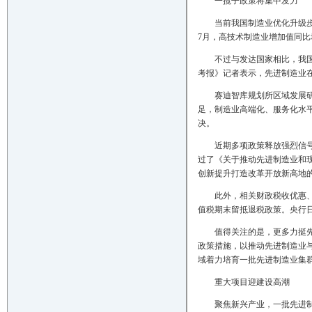
一揽子政策将集中发力
当前我国制造业优化升级
7月，高技术制造业增加值同比增
不过与发达国家相比，我
考报》记者表示，先进制造业
赛迪智库规划所区域发展
足，制造业高端化、服务化水
决。
近期多项政策释放强烈信
过了《关于推动先进制造业和
创新提升打造改革开放新高地
此外，相关财政税收优惠
值税期末留抵退税政策。央行
值得关注的是，更多力挺
政策措施，以推动先进制造业
域着力培育一批先进制造业集
重大项目迎建设高潮
聚焦新兴产业，一批先进