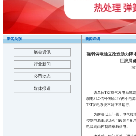
新闻类别
新闻详细
展会资讯
强弱供电独立改造助力降本
巨浪展览-Th
行业新闻
2
------------
公司动态
媒体报道
该单位TRT煤气发电系统
弱电PLC信号传输24V两个电
TRT发电系统不能正常运行。
为解决以上问题，电气技术
控制电源由现场阀门改装至配电室
电源则由控制箱单独供电。