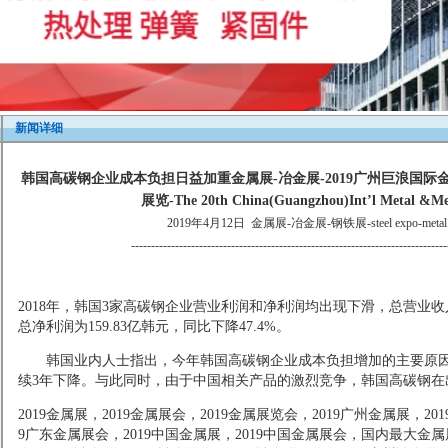
新闻详细
韩国高碳钢企业成本负担日益加重金属展-冶金展-2019广州巨浪国际
展览-The 20th China(Guangzhou)Int’l Metal &Met
2019年4月12日
金属展-冶金展-钢铁展-steel expo-metal &m
-------------------------------------------------------------------------------
2018年，韩国3家高碳钢企业营业利润和净利润均出现下滑，总营业收入为
总净利润为159.83亿韩元，同比下降47.4%。
韩国业内人士指出，今年韩国高碳钢企业成本负担增加的主要原因
续3年下降。与此同时，由于中国相关产品的激烈竞争，韩国高碳钢在
2019
金属展，
2019
金属展会，
2019
金属展览会，
2019
广州金属展，
201
9
广东金属展会，
2019
中国金属展，
2019
中国金属展会，国内最大金属