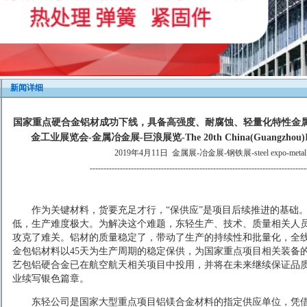
新闻详细
国家重点硬合金铝材成功下线，具备高强度、耐腐蚀、轻量化特性金属展
金工业展览会-金属冶金展-巨浪展览-The 20th China(Guangzhou)Int’l M
2019年4月11日
金属展-冶金展-钢铁展-steel expo-metal &m
-------------------------------------------------------------------------------
作为关键材料，货要充足才行，“保供应”是项目后续推进的基础
低，生产难度极大。为解决这个难题，东轻生产、技术、质量相关人
攻克了难关。铝材的质量稳定了，带动了生产的持续性和批量化，全
金包铝材料以45天为生产周期的稳定保供，为国家重点项目相关装备
艺包铝硬合金已在航空航天相关项目中投用，并将在未来继续保证品
业续写银色篇章。
东轻公司是国家大型重点项目铝镁合金材料的指定供应单位，凭借