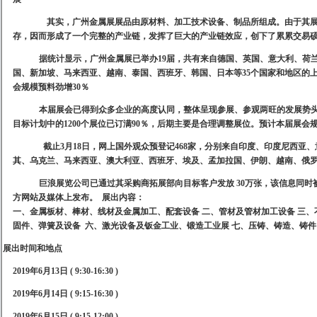
其实，广州金属展展品由原材料、加工技术设备、制品所组成。由于其
存，因而形成了一个完整的产业链，发挥了巨大的产业链效应，创下了累累交易
据统计显示，广州金属展已举办
19届，共有来自德国、英国、意大利、荷
国、新加坡、马来西亚、越南、泰国、西班牙、韩国、日本等35个国家和地区的
会规模预料劲增30％
本届展会已得到众多企业的高度认同，整体呈现参展、参观两旺的发展势
目标计划中的1200个展位已订满90％，后期主要是合理调整展位。预计本届展会
截止
3月18日，网上国外观众预登记468家，分别来自印度、印度尼西亚
其、乌克兰、马来西亚、澳大利亚、西班牙、埃及、孟加拉国、伊朗、越南、俄罗
巨浪展览公司已通过其采购商拓展部向目标客户发放
30万张，该信息同时
方网站及媒体上发布。
展出内容：
一、金属板材、棒材、线材及金属加工、配套设备 二、管材及管材加工设备 三、
固件、弹簧及设备
六、激光设备及钣金工业、锻造工业展 七、压铸、铸造、铸件
展出时间和地点
2019年6月13日 ( 9:30-16:30 )
2019年6月14日 ( 9:15-16:30 )
2019年6月15日 ( 9:15-12:00 )