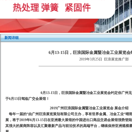
新闻详细
6月13-15日，巨浪国际金属暨冶金工业展览
2019年3月25日
巨浪展览推广部
-------------------------------------------------------------------------------
6
月
13-15
日，巨浪国际金属暨冶金工业展览会约定你广州
于
6
月
13
日驾临广交会展馆！
2019广州巨浪国际金属暨冶金
工业
展
览会
展会介绍
每年一届的
“由广州巨浪展览策划有限公司主办，享有世界金属、冶金工业“晴
展，将于2019年6月13-15日在亚洲最大展馆的中国进出口商品交易会展馆强势
其强大的展商阵容以及汇聚最新产品与前沿技术的高端平台，继续保持亚洲规模
展