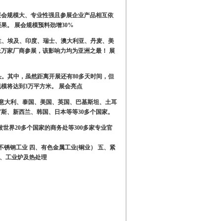
展会规模大、专业性强且参展企业产品相互依
硕果。
展会规模预料劲增
30%
兰、埃及、印度、瑞士、澳大利亚、丹麦、美
上万家厂商参展，该影响力均为亚洲之最！ 展
头。其中，虽然距离开展还有
80多天时间，但
规模将达到3万平方米。
展会亮点
、意大利、泰国、美国、英国、巴基斯坦、土耳
斯、新西兰、韩国、日本等等30多个国家。
被世界20多个国家的商务处等300多家专业官
不锈钢工业 四、有色金属工业(
铜业）
五、紧
、工业炉及热处理