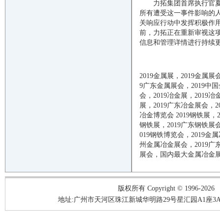
力拓集团首席执行官夏杰
所有遭受这一事件影响的
关响应行动中发挥积极作用
前，力拓正在重新审视这
信息和管理详情进行持续更
2019
金属展，
2019
金属展
9
广东金属展会，
2019
中国
会，
2019
冶金展，
2019
冶
展，
2019
广东冶金展会，
2
冶金博览会
2019
钢铁展，
钢铁展，
2019
广东钢铁展
019
钢铁博览会，
2019
金属
州金属冶金展会，
2019
广
展会，国内最大金属冶金
版权所有 Copyright © 1996-2026
地址:广州市天河区珠江新城华明路29号星汇园A1座3A05-3A06