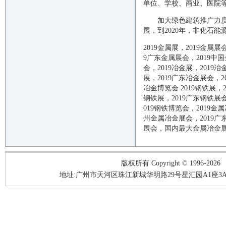
单位、学校、商业、医院
加大绿色建筑推广力度，
展，到2020年，非化石能
2019
金属展，
2019
金属展
9
广东金属展会，
2019
中国
会，
2019
冶金展，
2019
冶
展，
2019
广东冶金展会，
2
冶金博览会
2019
钢铁展，
钢铁展，
2019
广东钢铁展
019
钢铁博览会，
2019
金属
州金属冶金展会，
2019
广
展会，国内最大金属冶金
版权所有 Copyright © 1996-2026
地址:广州市天河区珠江新城华明路29号星汇园A1座3A05-3A06