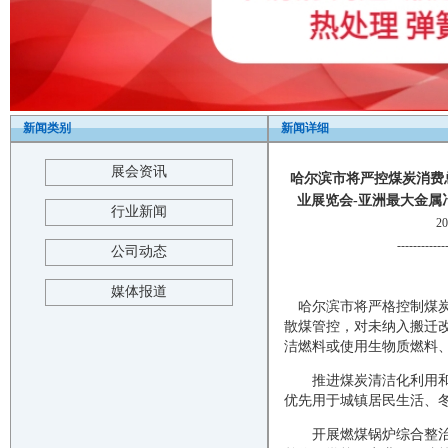
新闻类别
新闻详细
展会资讯
哈尔滨市将严控煤炭消费总
业展览会-亚洲最大金属冶金展-巨浪展
行业新闻
2
------------
公司动态
媒体报道
哈尔滨市将严格控制煤炭消
散煤管控，对未纳入搬迁
洁燃料或使用生物质燃料
推进煤炭清洁化利用和清
优先用于城镇居民生活、冬
开展燃煤锅炉综合整治，