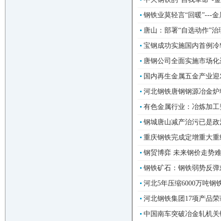
钢铁业莫轻言“回暖”---金
唐山：部署“自选动作”治理
宝钢成功实施国内首例冷轧机
唐钢公司全面实施市场化运作-
国内再生金属五金产业迎发展
河北钢铁唐钢钢源冶金炉料扭
有色金属行业：冶炼加工费
钢城唐山减产治污已是政治
重庆钢铁完成定增重大重组--
钢贸博弈 未来钢价走势难乐
钢铁矿石：钢铁弱势反弹难
河北5年压缩6000万吨钢铁
河北钢铁集团17项产品荣获
中国南车突破冶金轧机关键技