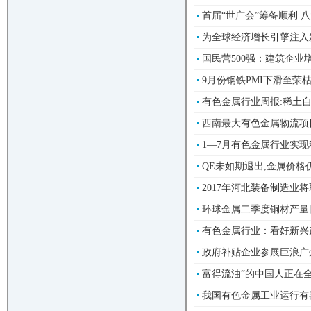
首届“世广会”筹备顺利 
为全球经济增长引擎注入新活
国民营500强：建筑企业
9月份钢铁PMI下滑至荣
有色金属行业周报:稀土自
西南最大有色金属物流项目落
1—7月有色金属行业实现利润
QE未如期退出,金属价格仍将
2017年河北装备制造业将取
环球金属二季度铜材产量同比
有色金属行业：看好新兴产
政府补贴企业参展巨浪广
富得流油”的中国人正在全
我国有色金属工业运行有喜有