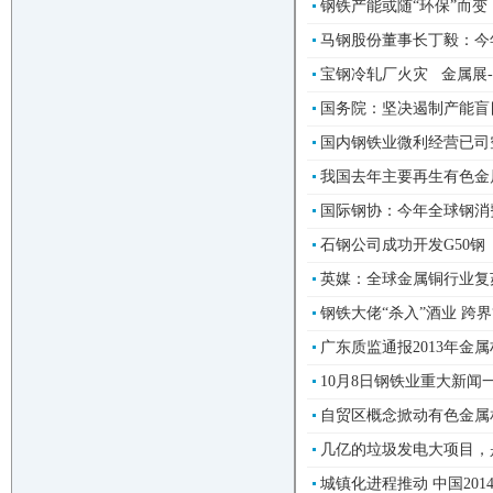
钢铁产能或随“环保”而变 金
马钢股份董事长丁毅：今年
宝钢冷轧厂火灾 金属展-冶
国务院：坚决遏制产能盲目扩
国内钢铁业微利经营已司空见
我国去年主要再生有色金属
国际钢协：今年全球钢消费将
石钢公司成功开发G50钢 
英媒：全球金属铜行业复苏
钢铁大佬“杀入”酒业 跨界
广东质监通报2013年金
10月8日钢铁业重大新闻一览
自贸区概念掀动有色金属相
几亿的垃圾发电大项目，是
城镇化进程推动 中国201