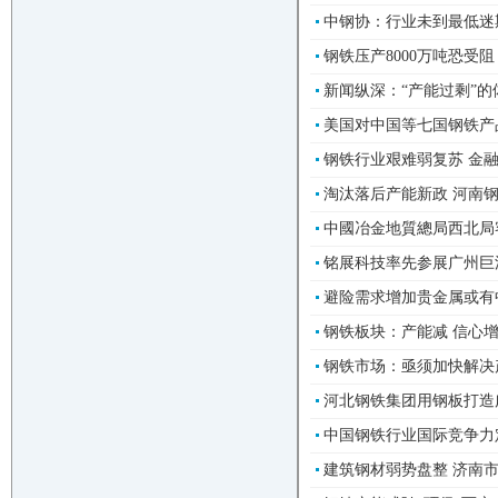
中钢协：行业未到最低迷期
钢铁压产8000万吨恐受阻
新闻纵深：“产能过剩”的
美国对中国等七国钢铁产品
钢铁行业艰难弱复苏 金融
淘汰落后产能新政 河南钢
中國冶金地質總局西北局客
铭展科技率先参展广州巨
避险需求增加贵金属或有中级
钢铁板块：产能减 信心增 
钢铁市场：亟须加快解决产
河北钢铁集团用钢板打造广
中国钢铁行业国际竞争力定
建筑钢材弱势盘整 济南市