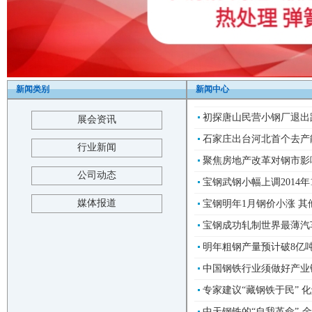
新闻类别
新闻中心
初探唐山民营小钢厂退出路径-
展会资讯
石家庄出台河北首个去产能细
行业新闻
聚焦房地产改革对钢市影响
公司动态
宝钢武钢小幅上调2014年1
媒体报道
宝钢明年1月钢价小涨 其他
宝钢成功轧制世界最薄汽车用
明年粗钢产量预计破8亿吨 
中国钢铁行业须做好产业链“
专家建议“藏钢铁于民” 化
中天钢铁的“自我革命”-金属