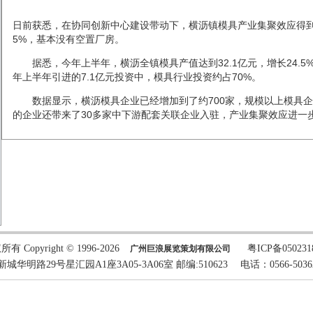
日前获悉，在协同创新中心建设带动下，横沥镇
模具
产业集聚效应得
5%，基本没有空置厂房。
据悉，今年上半年，横沥全镇
模具
产值达到32.1亿元，增长24.
年上半年引进的7.1亿元投资中，
模具
行业投资约占70%。
数据显示，横沥
模具
企业已经增加到了约700家，规模以上
模具
企
的企业还带来了30多家中下游配套关联企业入驻，产业集聚效应进一
有 Copyright © 1996-2026
粤ICP备05023
广州巨浪展览策划有限公司
路29号星汇园A1座3A05-3A06室 邮编:510623 电话：0566-5036243