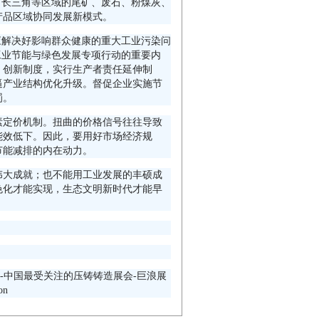
、长三角等区域的尾矿、废石、粉煤灰、
产品区域协同发展新模式。
应解决好影响群众健康的重大工业污染问
工业节能与绿色发展专项行动的重要内
。创新制度，实行生产者责任延伸制
逼产业结构优化升级。督促企业实施节
罚。
素定价机制。扭曲的价格信号往往导致
能效低下。因此，要用好市场经济规
节能减排的内在动力。
伟大成就；也不能用工业发展的丰硕成
色化才能实现，生态文明新时代才能早
会-中国最受关注的压铸铸造展会-巨浪展
on