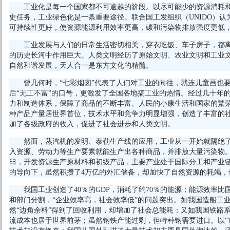
工业化是每一个国家都不可逾越的阶段。以尽可能少的资源消耗
史任务，工业绿色化是一条重要途径。联合国工发组织（UNIDO）
可持续性更好，使资源能源利用效率更高，碳和污染物排放强度更低
工业发展与人们的日常生活密切相关，穿衣吃饭、车子房子，都
的历史长河中作用巨大。人类文明经历了原始文明、农业文明和工业
自然和谐发展，天人合一是东方文化的精髓。
曾几何时，“七彩烟囱”代表了人们对工业的向往，就连儿童画也
后“无工不富”的口号，更激发了全国各地搞工业的热情。经过几十年
力和制造体系，保障了商品的不断丰富、人民的小康生活和国家的繁荣昌
种产品产量居世界首位，技术水平和竞争力明显增强，创造了丰富的
加了各级政府的收入，促进了社会进步和人类文明。
然而，蒸汽机的发明、泰勒生产线的应用，工业从一开始就隔绝
入资源、劳动力等生产要素就能生产出各种商品，并排放大量污染物。
臼，开发资源生产原材料和初级产品，主要产业处于国际分工和产业链
的导向下，虽然积攒了4万亿的外汇储备，却加快了自然资源的耗竭，
我国工业创造了40％的GDP，消耗了约70％的能源；能源效率
和部门分割，“企业效率高，社会效率低”的问题突出。如我国造船工
然“边角余料”得到了回收利用，却增加了社会总能耗；又如我国铁路
流成本也居于世界前茅；虽然钢铁产能过剩，但特种钢需要进口。以“