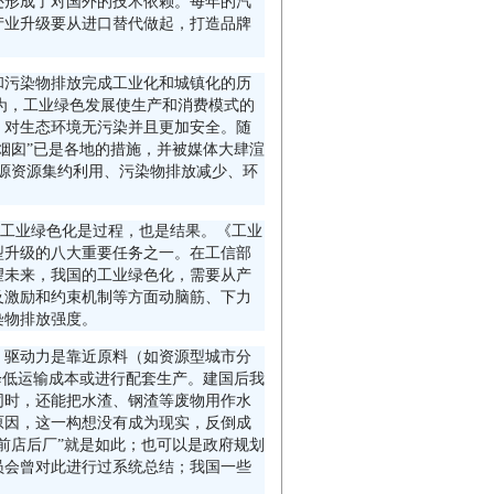
还形成了对国外的技术依赖。每年的汽
产业升级要从进口替代做起，打造品牌
和污染物排放完成工业化和城镇化的历
认为，工业绿色发展使生产和消费模式的
，对生态环境无污染并且更加安全。随
烟囱”已是各地的措施，并被媒体大肆渲
源资源集约利用、污染物排放减少、环
。工业绿色化是过程，也是结果。《工业
转型升级的八大重要任务之一。在工信部
望未来，我国的工业绿色化，需要从产
及激励和约束机制等方面动脑筋、下力
染物排放强度。
，驱动力是靠近原料（如资源型城市分
降低运输成本或进行配套生产。建国后我
同时，还能把水渣、钢渣等废物用作水
原因，这一构想没有成为现实，反倒成
前店后厂”就是如此；也可以是政府规划
员会曾对此进行过系统总结；我国一些
。