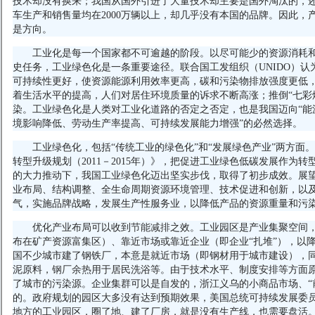
技术却没有换来；我国从国外引进了大量技术却主要是国外淘汰的，
车生产和销售量均在2000万辆以上，却几乎没有本国的品牌。因此，
是方向。
工业化是每一个国家都不可逾越的阶段。以尽可能少的资源消耗
史任务，工业绿色化是一条重要途径。联合国工发组织（UNIDO）
可持续性更好，使资源能源利用效率更高，碳和污染物排放强度更低
着生活水平的提高，人们对居住环境质量的诉求不断高涨；推倒“七彩
染。工业绿色化是人类对工业化道路的否定之否定，也是我国迈向“能
境影响降低、劳动生产率提高、可持续发展能力增强”的必然选择。
工业绿色化，包括“传统工业的绿色化”和“发展绿色产业”两方面
转型升级规划（2011－2015年）》，把促进工业绿色低碳发展作为
的大力推动下，我国工业绿色化迈出坚实步伐，取得了初步成效。展
业布局、结构调整、全生命周期资源环境管理、技术促进和创新，以
气，实施品牌战略，发展生产性服务业，以降低产品的资源重量和污
优化产业布局可以收到
节能减排
之效。工业园区是产业集聚空间
布在矿产资源富集区）、靠近市场或靠近企业（即企业“扎堆”），以
国不少城市建了钢铁厂，本意是就近市场（即钢材用于城市建设），
泥原料，
钢厂余热
用于居民洗浴等。由于技术水平、制度安排等方面
了城市的污染源。企业集群可以是自发的，浙江义乌的小商品市场、“
的。政府规划的园区大多没有达到预期效果，美国总统可持续发展委
地方的工业园区，圈了地、建了厂房，就是没有生产线，也需要盘活