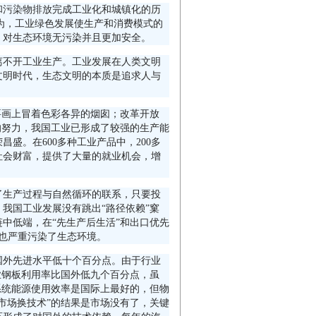
和
污染物排放
完成工业化和城镇化的历
认为，工业绿色发展使生产和消费模式的
，对生态环境无污染并且更加安全。
离不开工业生产。工业发展在人类文明
文明时代，生态文明的本质是追求人与
要画上冒着色彩各异的烟囱；改革开放
的努力，我国工业已形成了较强的生产能
盛。在600多种工业产品中，200多
社会财富，提供了大量的就业机会，增
了生产过程与自然循环的联系，只要投
我国工业发展没有跳出“路径依赖”窠
中低端，在“先生产后生活”和出口优先
也严重污染了生态环境。
比国外先进水平低十个百分点。由于行业
业钢板利用率比国外低九个百分点，虽
系统能源使用效率是国际上最好的，但物
市场换技术”的结果是市场没有了，关键