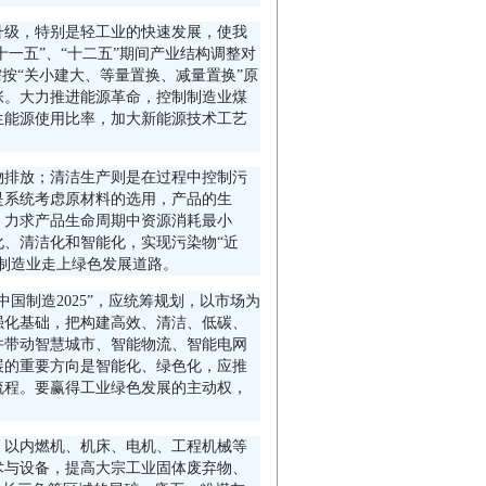
升级，特别是轻工业的快速发展，使我
十一五”、“十二五”期间产业结构调整对
按“关小建大、等量置换、减量置换”原
张。大力推进能源革命，控制制造业煤
生能源使用比率，加大新能源技术工艺
。
物排放；清洁生产则是在过程中控制污
是系统考虑原材料的选用，产品的生
，力求产品生命周期中资源消耗最小
、清洁化和智能化，实现污染物“近
制造业走上绿色发展道路。
国制造2025”，应统筹规划，以市场为
强化基础，把构建高效、清洁、低碳、
并带动智慧城市、智能物流、智能电网
展的重要方向是智能化、绿色化，应推
流程。要赢得工业绿色发展的主动权，
，以内燃机、机床、电机、工程机械等
术与设备，提高大宗工业固体废弃物、