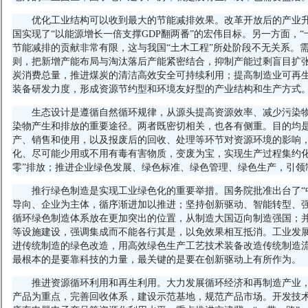
优化工业结构可以收到最大的节能减排效果。改革开放后的产业
国实现了“以能源增长一倍支撑GDP翻两番”的宏伟目标。另一方面，“
节能减排的贡献非常有限，这与我国“土木工程”所处阶段不无关系。需
则，把新增产能布局与淘汰落后产能紧密结合，抑制产能过剩盲目扩
炭消费总量，推进煤炭的清洁高效安全可持续利用；提高制造业可再
装备研发力度，形成资源节约型和环境友好型的产业结构和生产方式
生态设计是遵循自然循环规律，从源头提高资源效率、减少污染
染物产生和排放的重要途径。两者既密切相关，也各有侧重。目的均
产、销售和使用，以及报废后的回收、处理等环节对资源环境的影响
化、尽可能少用或不用有毒有害物质，变废为宝，实现生产过程集约化
零”排放；推进企业绿色发展、绿色标准、绿色管理、绿色生产，引领
推行绿色制造是实现工业绿色化的重要举措。国务院批准出台了“中
导向、企业为主体，循序渐进加以推进；坚持创新驱动、智能转型、
循环绿色制造体系放在更加突出的位置，从制造大国迈向制造强国；
等设施建设，强调集成而不能各行其是，以免效果相互抵消。工业发
进传统制造的绿色改造，用高效绿色生产工艺技术装备改造传统制造
最根本的是要靠科技的力量，最关键的是要在创新驱动上有所作为。
推进资源循环利用和再生利用。大力发展循环经济和再制造产业
产品为重点，完善回收体系，建设示范基地，规范产品市场。开发技