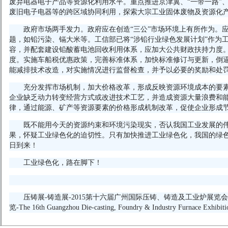
废弃电器电子产品等资源化利用水平。重点推进京津冀、“一带一路”
废旧电子电器等的跨区域协同利用，探索大宗工业固体废物及资源化
政府市场两手发力。政府应在创造“三公”市场环境上有所作为。
题，如铅污染、镉大米等。工信部已将“涉铅行业绿色发展计划”作为
容，并配套建设铅酸蓄电池回收利用体系，应加大公共财政扶持力度
度。实施车船税优惠政策，完善标准体系，加快标准修订与更新，倒
能减排技术改造，对实施情况进行监督检查，并予以必要的奖励和处
充分发挥市场机制，加大价格改革，形成反映资源环境成本的要
企业缺乏动力转变经营方式或改进技术工艺，并造成资源大量浪费和
律，通过能源、矿产等资源要素的价格形成机制改革，促使企业形成
既不能用今天的资源约束和环境污染现实，否认我国工业发展的
果，怀疑工业绿色化的迫切性。只有加快推进工业绿色化，我国的绿
日到来！
工业绿色化，路在脚下！
压铸展-铸造展-2015第十六届广州国际压铸、铸造及工业炉展览
览-The 16th Guangzhou Die-casting, Foundry & Industry Furnace Exhibiti