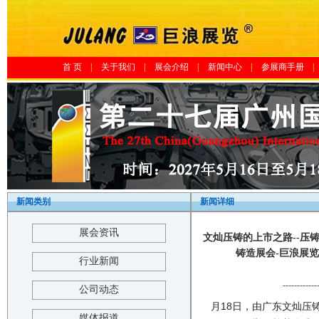
首 页
|
关于我们
|
展会介绍
|
新闻中心
|
参展商手册
|
新闻类别
新闻详细
展会资讯
文灿压铸的上市之路--压
铸造展会-巨浪展览-The 16
行业新闻
------------
公司动态
月18日，由广东文灿压
媒体报道