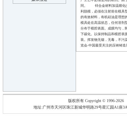
产工艺中必须使用的助剂。由
同。 锌合金材料加温熔化(铝
利脱模，必须在注射前在模具
的有效材料，有机硅油是理想
模具处在高温状态，任何溶剂
分布于模腔表面。成膜均匀，
下碳化。以保持制品和模腔表
装。挥发物无烟，无毒，不
览会
-
中国最受关注的压铸铸造
版权所有 Copyright © 1996-2026
地址:广州市天河区珠江新城华明路29号星汇园A1座3A05-3A06