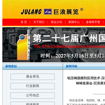
首 页
|
关于我们
|
展会介绍
|
新闻中心
|
参展商手册
|
新闻类别
新闻详细
展会资讯
铝压铸脱模剂应用技术-压
铸铸造展会-巨浪展览-The 1
行业新闻
------------
公司动态
铝合金压铸，包括铝、镁、锌
媒体报道