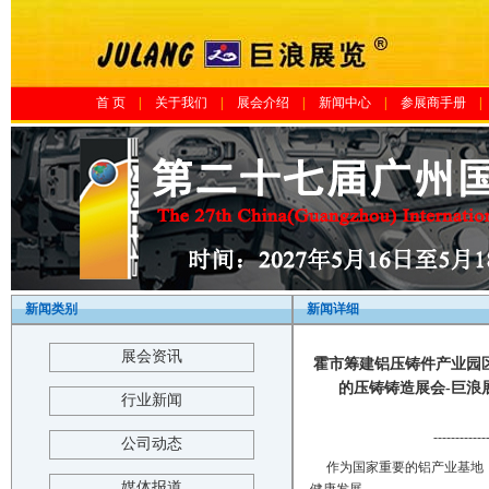
首 页
|
关于我们
|
展会介绍
|
新闻中心
|
参展商手册
|
新闻类别
新闻详细
展会资讯
霍市筹建铝压铸件产业园区
的压铸铸造展会-巨浪展览-The 1
行业新闻
------------
公司动态
作为国家重要的铝产业基地，
媒体报道