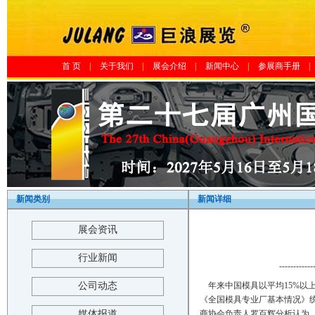
首 页
|
关于我们
|
展会介绍
|
新闻中心
|
参展商手册
|
新闻类别
新闻详细
展会资讯
行业新闻
------------
公司动态
年来中国模具以平均15%以
《全国模具专业厂基本情况》统
媒体报道
商协会负责人罗百辉分析认为