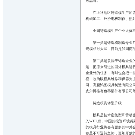
族品牌。
在上述地区铸造模生产所需的
机械加工、外协电极制作、热
全国铸造模生产企业大体可
第一类是铸造模制造专业厂。
规模相对大些，目前是我国商
第二类是隶属于铸造企业的模
楚，把原来引进的国外模具进
企业外的任务，有时也会把一
模，改为以模具维修和保养为
司、高腰鸿图模具制造有限公
皮尔博格有色零部件有限公司
铸造模具转型升级
模具是技术密集型和劳动密集
入WTO后，中国的投资环境
的模具行业将会有更多的中外
移呈不可逆转之势，更加开放