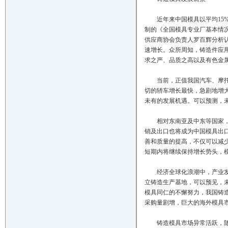
近年来中国模具以平均15%
制的《全国模具专业厂基本情况
供应商协会负责人罗百辉分析
速增长。众所周知，铸造件应
求之严、品质之高以及有色金
当前，正值我国汽车、摩托车
切的轿车增长最快，急剧地增
未有的发展机遇。可以预测，
相对东南亚及中东等国家，中
销及出口也将成为中国模具出
善和质量的提高，不仅可以减
短期内将继续保持增长势头，
经济全球化浪潮中，产业发展
立铸造生产基地，可以预见，
模具同仁的不懈努力，我国铸
采购量剧增，巨大的海外模具
铸造模具市场异常活跃，随着