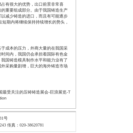
都占有很大的优势，出口前景非常喜
口的重要组成部分。由于我国铸造生产
可以减少铸造的进口，而且有可能逐步
口在短期内将继续保持持续增长的势头，
基于成本的压力，外商大量的在我国采
段时间内，我国仍会承担着国际有色金
，我国铸造
模具
制作水平和能力业有了
国外采购量剧增，巨大的海外铸造市场
国最受关注的压铸铸造展会-巨浪展览-T
tion
181号
 传真：020-38620781