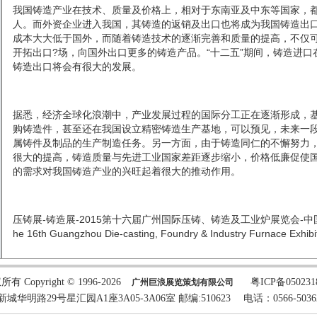
我国
铸造
产业在技术、质量及价格上，相对于东南亚及中东等国家，
人。而外资企业进入我国，其铸造的返销及出口也将成为我国铸造出
成本大大低于国外，而随着铸造技术的逐渐完善和质量的提高，不仅
开拓出口?场，向国外出口更多的铸造产品。“十二五”期间，铸造进
铸造出口将会有很大的发展。
据悉，经济全球化浪潮中，产业发展过程的国际分工正在逐渐形成，
购铸造件，甚至还在我国设立精密铸造生产基地，可以预见，未来一
属铸件及制品的生产制造任务。另一方面，由于铸造同仁的不懈努力
很大的提高，铸造质量与先进工业国家差距逐步缩小，价格低廉促使
的需求对我国铸造产业的兴旺起着很大的推动作用。
压铸展-铸造展-2015第十六届广州国际压铸、铸造及工业炉展览会-中
he 16th Guangzhou Die-casting, Foundry & Industry Furnace Exhibi
有 Copyright © 1996-2026
粤ICP备05023
广州巨浪展览策划有限公司
路29号星汇园A1座3A05-3A06室 邮编:510623 电话：0566-5036243