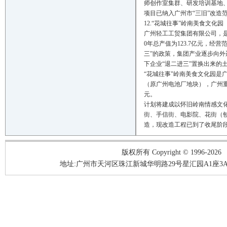
师创作室集群、研发培训基地
项目已纳入广州市“三旧”改造
12.“花城往事”岭南美食文化园
广州轻工工贸集团有限公司，是一
0年总产值为123.7亿元，经营
三”的政策，集团产业逐步向外
下企业“退二进三”置换出来的
“花城往事”岭南美食文化园是
（原广州电池厂地块），广州重要
元。
计划将建成以怀旧岭南情感文
街、手信街、电影院、花街（刨
造，现改造工程已到了收尾阶段
版权所有 Copyright © 1996-2026
地址:广州市天河区珠江新城华明路29号星汇园A1座3A05-3A06