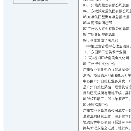
03.广州鼎尚股份有限公司总部
04.广东欧派家居集团有限公司
05.东凌集团琶洲东凌总部大厦
06.星河湾集团总部
07.广州远大置业有限公司总部
08.广铝集团华南总部
09．创维集团华南总部
10.中烟运营管理中心改造项
11.广东国际工艺美术产业园
12.“花城往事”岭南美食文化园
01.广州报业文化中心
广州报业文化中心（琶洲AH0
浦涌。项目总用地面积8.08万
中心由广州日报社业务用房、
是广州日报社采编、经营及管
目前已完成所有用地手续，委
012年7月动工，2014年底竣工
02.地铁指挥中心
广州市地下铁道总公司成立于1
属资源的经营工作，注册资本17
地铁指挥中心项目（琶洲AH41
路与新滘东路交汇处，地铁四、