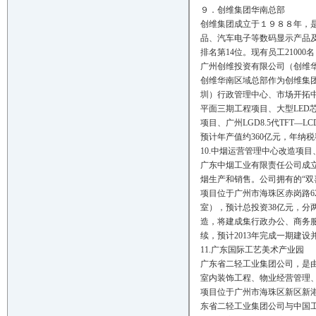
９．创维集团华南总部
创维集团成立于１９８８年，
品、汽车电子等数码显示产品及
排名第14位。现有员工21000
广州创维投资有限公司（创维
创维华南区域总部作为创维集
圳）行政管理中心、市场开拓
平面三期工程项目、大型LED芯
项目、广州LGD8.5代TFT
预计年产值约360亿元，年纳税
10.中烟运营管理中心改造项
广东中烟工业有限责任公司成立
烟生产和销售。公司拥有的“双喜
项目位于广州市海珠区赤岗路62
室），预计总投资38亿元，分
造，将建成集行政办公、商务
续，预计2013年完成一期建
11.广东国际工艺美术产业园
广东省二轻工业集团公司，是
室内装饰工程、物业经营管理
项目位于广州市海珠区新区新港东
东省二轻工业集团公司与中国