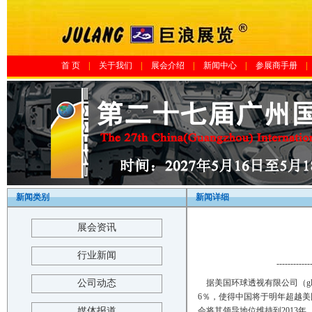
首 页
|
关于我们
|
展会介绍
|
新闻中心
|
参展商手册
|
新闻类别
新闻详细
展会资讯
行业新闻
------------
公司动态
据美国环球透视有限公司（glob
6％，使得中国将于明年超越
媒体报道
会将其领导地位维持到2013