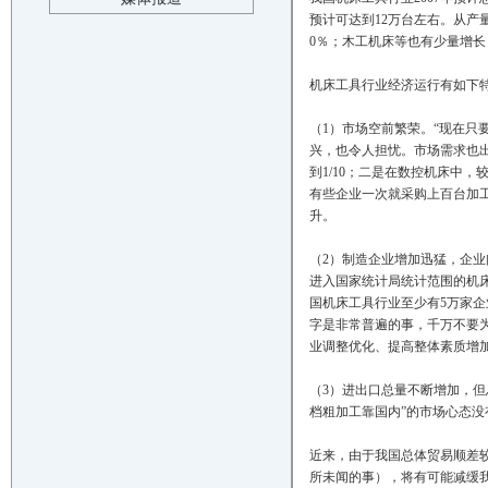
预计可达到12万台左右。从产
0％；木工机床等也有少量增长
机床工具行业经济运行有如下
（1）市场空前繁荣。“现在只
兴，也令人担忧。市场需求也出
到1/10；二是在数控机床中，
有些企业一次就采购上百台加
升。
（2）制造企业增加迅猛，企
进入国家统计局统计范围的机床
国机床工具行业至少有5万家
字是非常普遍的事，千万不要
业调整优化、提高整体素质增
（3）进出口总量不断增加，但
档粗加工靠国内”的市场心态没
近来，由于我国总体贸易顺差
所未闻的事），将有可能减缓