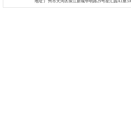
地址:广州市天河区珠江新城华明路29号星汇园A1座3A05-3A06