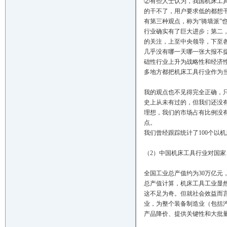
②有些人士认为，我国机床工
的干不了，用户要求低的都想干
有第三种观点，称为“骑墙派
行业确实有了巨大进步；第二
的关注，上至中央领导，下至
几乎没有哪一天哪一张大报不
础性行业上升为战略性和经济
多地方都把机床工具行业作为
我的观点也不见得完全正确，
史上从未有过的，但我们还没
理想，我们的市场占有比例没
点。
我们曾经跟踪统计了100个以
（2）中国机床工具行业对国
全国工业总产值约为30万亿元
总产值计算，机床工具工业显
这不足为奇。但就社会效益而
业，为整个装备制造业（包括
产品降价、提供关键性和大批