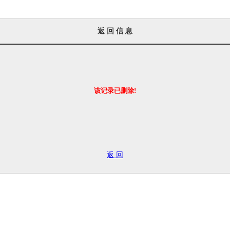
返 回 信 息
该记录已删除!
返 回